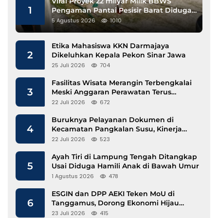
Viral Proyek 22 milyar Milik BBWS
1
Pengaman Pantai Pesisir Barat Diduga
Gunakan Besi Banci
5 Agustus 2026
1010
Etika Mahasiswa KKN Darmajaya
2
Dikeluhkan Kepala Pekon Sinar Jawa
25 Juli 2026
704
Fasilitas Wisata Merangin Terbengkalai
3
Meski Anggaran Perawatan Terus
Mengalir
22 Juli 2026
672
Buruknya Pelayanan Dokumen di
4
Kecamatan Pangkalan Susu, Kinerja
Disdukcapil Langkat Disorot
22 Juli 2026
523
Ayah Tiri di Lampung Tengah Ditangkap
5
Usai Diduga Hamili Anak di Bawah Umur
1 Agustus 2026
478
ESGIN dan DPP AEKI Teken MoU di
6
Tanggamus, Dorong Ekonomi Hijau
Berbasis Kopi dan Perdagangan Karbon
23 Juli 2026
415