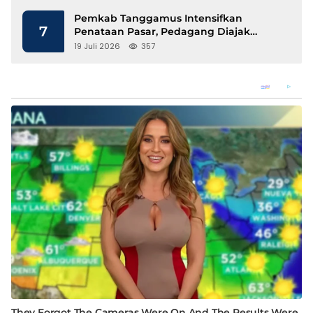
Pemkab Tanggamus Intensifkan
7
Penataan Pasar, Pedagang Diajak
Tempati Pasar Modern Talang Padang
19 Juli 2026
357