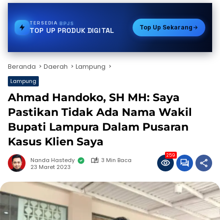
TERSEDIA
E-WALLET
Top Up Sekarang
TOP UP PRODUK DIGITAL
Beranda
Daerah
Lampung
Lampung
Ahmad Handoko, SH MH: Saya
Pastikan Tidak Ada Nama Wakil
Bupati Lampura Dalam Pusaran
Kasus Klien Saya
259
Nanda Hastedy
3 Min Baca
23 Maret 2023