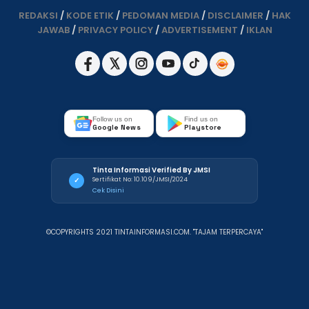
REDAKSI
/
KODE ETIK
/
PEDOMAN MEDIA
/
DISCLAIMER
/
HAK
JAWAB
/
PRIVACY POLICY
/
ADVERTISEMENT
/
IKLAN
Follow us on
Find us on
Google News
Playstore
Tinta Informasi Verified By JMSI
Sertifikat No: 10.109/JMSI/2024
✓
Cek Disini
©COPYRIGHTS 2021 TINTAINFORMASI.COM. "TAJAM TERPERCAYA"