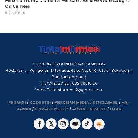
PT. MEDIA TINTA INFORMASI LAMPUNG
Redaksi : Jl. Pangeran Tirtayasa, Ruko No. 51 RT 01 LK I, Sukabumi,
Bandar Lampung
Tlp/WhatsApp : 082179616150
Email: Tintainformasi2@gmail.com
REDAKSI
/
KODE ETIK
/
PEDOMAN MEDIA
/
DISCLAIMER
/
HAK
JAWAB
/
PRIVACY POLICY
/
ADVERTISEMENT
/
IKLAN