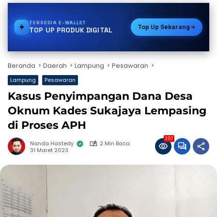
TERSEDIA
VOUCHER GAME
Top Up Sekarang
TOP UP PRODUK DIGITAL
Beranda
Daerah
Lampung
Pesawaran
Lampung
Pesawaran
Kasus Penyimpangan Dana Desa
Oknum Kades Sukajaya Lempasing
di Proses APH
257
Nanda Hastedy
2 Min Baca
31 Maret 2023