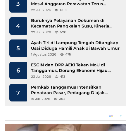
3
Meski Anggaran Perawatan Terus
Mengalir
22 Juli 2026
668
Buruknya Pelayanan Dokumen di
4
Kecamatan Pangkalan Susu, Kinerja
Disdukcapil Langkat Disorot
22 Juli 2026
520
Ayah Tiri di Lampung Tengah Ditangkap
5
Usai Diduga Hamili Anak di Bawah Umur
1 Agustus 2026
475
ESGIN dan DPP AEKI Teken MoU di
6
Tanggamus, Dorong Ekonomi Hijau
Berbasis Kopi dan Perdagangan Karbon
23 Juli 2026
413
Pemkab Tanggamus Intensifkan
7
Penataan Pasar, Pedagang Diajak
Tempati Pasar Modern Talang Padang
19 Juli 2026
354