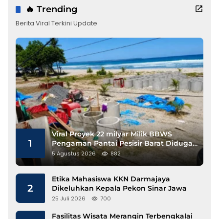
🔥 Trending
Berita Viral Terkini Update
Viral Proyek 22 milyar Milik BBWS
1
Pengaman Pantai Pesisir Barat Diduga
Gunakan Besi Banci
5 Agustus 2026
882
Etika Mahasiswa KKN Darmajaya
2
Dikeluhkan Kepala Pekon Sinar Jawa
25 Juli 2026
700
Fasilitas Wisata Merangin Terbengkalai