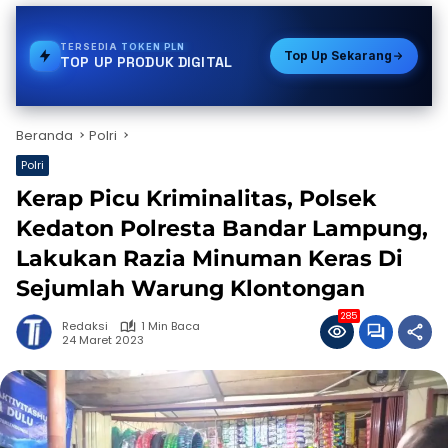
TERSEDIA
PAKET DATA
Top Up Sekarang
TOP UP PRODUK DIGITAL
Beranda
Polri
Polri
Kerap Picu Kriminalitas, Polsek
Kedaton Polresta Bandar Lampung,
Lakukan Razia Minuman Keras Di
Sejumlah Warung Klontongan
285
Redaksi
1 Min Baca
24 Maret 2023