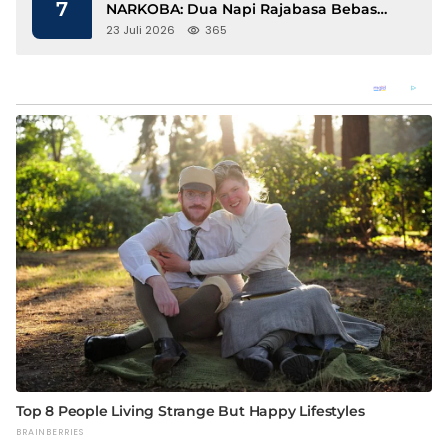
7
NARKOBA: Dua Napi Rajabasa Bebas
Gunakan HP, Muncul Dugaan
23 Juli 2026
365
Keterlibatan Oknum Petugas