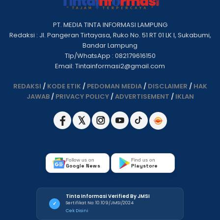
PT. MEDIA TINTA INFORMASI LAMPUNG
Redaksi : Jl. Pangeran Tirtayasa, Ruko No. 51 RT 01 LK I, Sukabumi,
Bandar Lampung
Tlp/WhatsApp : 082179616150
Email: Tintainformasi2@gmail.com
REDAKSI
/
KODE ETIK
/
PEDOMAN MEDIA
/
DISCLAIMER
/
HAK
JAWAB
/
PRIVACY POLICY
/
ADVERTISEMENT
/
IKLAN
Follow us on
Find us on
Google News
Playstore
Tinta Informasi Verified By JMSI
Sertifikat No: 10.109/JMSI/2024
✓
Cek Disini