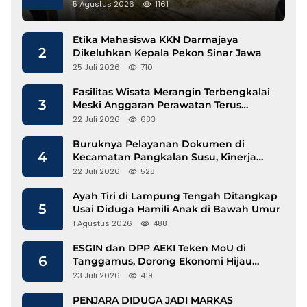
Gunakan Besi Banci
5 Agustus 2026
1161
Etika Mahasiswa KKN Darmajaya
2
Dikeluhkan Kepala Pekon Sinar Jawa
25 Juli 2026
710
Fasilitas Wisata Merangin Terbengkalai
3
Meski Anggaran Perawatan Terus
Mengalir
22 Juli 2026
683
Buruknya Pelayanan Dokumen di
4
Kecamatan Pangkalan Susu, Kinerja
Disdukcapil Langkat Disorot
22 Juli 2026
528
Ayah Tiri di Lampung Tengah Ditangkap
5
Usai Diduga Hamili Anak di Bawah Umur
1 Agustus 2026
488
ESGIN dan DPP AEKI Teken MoU di
6
Tanggamus, Dorong Ekonomi Hijau
Berbasis Kopi dan Perdagangan Karbon
23 Juli 2026
419
PENJARA DIDUGA JADI MARKAS