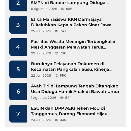
2
SMPN di Bandar Lampung Diduga
Lecehkan Siswi
8 Agustus 2026
986
Etika Mahasiswa KKN Darmajaya
3
Dikeluhkan Kepala Pekon Sinar Jawa
25 Juli 2026
743
Fasilitas Wisata Merangin Terbengkalai
4
Meski Anggaran Perawatan Terus
Mengalir
22 Juli 2026
700
Buruknya Pelayanan Dokumen di
5
Kecamatan Pangkalan Susu, Kinerja
Disdukcapil Langkat Disorot
22 Juli 2026
550
Ayah Tiri di Lampung Tengah Ditangkap
6
Usai Diduga Hamili Anak di Bawah Umur
1 Agustus 2026
524
ESGIN dan DPP AEKI Teken MoU di
7
Tanggamus, Dorong Ekonomi Hijau
Berbasis Kopi dan Perdagangan Karbon
23 Juli 2026
435