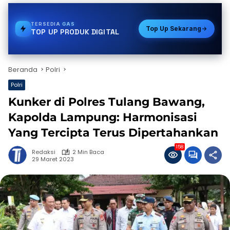
TERSEDIA
VOUCHER GAME
Top Up Sekarang
TOP UP PRODUK DIGITAL
Beranda
Polri
Polri
Kunker di Polres Tulang Bawang,
Kapolda Lampung: Harmonisasi
Yang Tercipta Terus Dipertahankan
158
Redaksi
2 Min Baca
29 Maret 2023