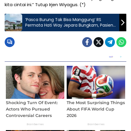
kita cintai ini.” Tutup Irjen Wiyagus. (*)
‘Pasca Burung Tak Bisa Manggung’ RS
Permata Hati Way Jepara Bungkam, Pasien
Akan Lapor Ke Polisi