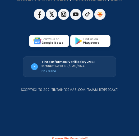
Follow us on
Find us on
Google News
Playstore
Tinta Informasi Verified By JMSI
Sertifikat No: 10.109/JMSI/2024
✓
Cek Disini
©COPYRIGHTS 2021 TINTAINFORMASI.COM. "TAJAM TERPERCAYA"
PoweredBy:
Neverhide™