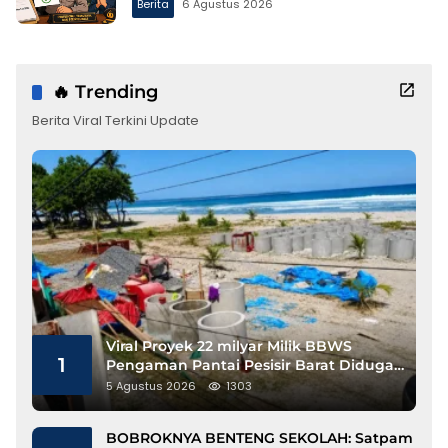
Berita
6 Agustus 2026
🔥 Trending
Berita Viral Terkini Update
Viral Proyek 22 milyar Milik BBWS
1
Pengaman Pantai Pesisir Barat Diduga
Gunakan Besi Banci
5 Agustus 2026
1303
BOBROKNYA BENTENG SEKOLAH: Satpam