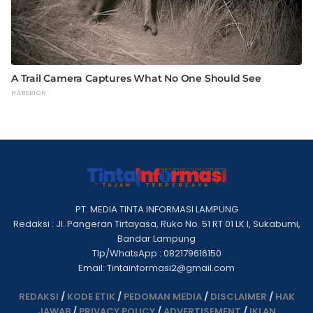
PT. MEDIA TINTA INFORMASI LAMPUNG
Redaksi : Jl. Pangeran Tirtayasa, Ruko No. 51 RT 01 LK I, Sukabumi,
Bandar Lampung
Tlp/WhatsApp : 082179616150
Email: Tintainformasi2@gmail.com
REDAKSI
/
KODE ETIK
/
PEDOMAN MEDIA
/
DISCLAIMER
/
HAK
JAWAB
/
PRIVACY POLICY
/
ADVERTISEMENT
/
IKLAN