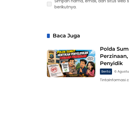
Simpan nama, email, dan situs web 
berikutnya.
Baca Juga
Polda Sum
Perzinaan,
Penyidik
Berita
6 Agust
TintaInformasi.