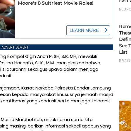
ADVERTISEMENT
 Kompol Gigih Andri P, SH, S.Ik, MH, mewakili
Ino Harianto, S.I.K., M.M., menjelaskan bahwa
li silaturahmi sekaligus upaya dalam menjaga
dusif.
erjamaah, Kasat Narkoba Polresta Bandar Lampung
pesan kepada masyarakat khususnya jemaah masjid
kamtibmas yang kondusif serta menjaga toleransi
asjid Mardhotillah, untuk sama sama kita
ng masing, berikan informasi sekecil apapun yang