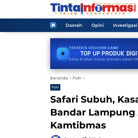
Langsung
ke
konten
Home
Daerah
Opini
Investigasi
TERSEDIA
PDAM
TOP UP PRODUK DIGI
Saldo & token masuk otomatis dalam hi
Beranda
Polri
Polri
Safari Subuh, Kas
Bandar Lampung 
Kamtibmas