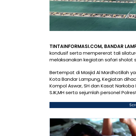
TINTAINFORMASI.COM, BANDAR LAM
kondusif serta mempererat tali silat
melaksanakan kegiatan safari sholat 
Bertempat di Masjid Al Mardhotillah 
Kota Bandar Lampung, Kegiatan dihad
Kompol Aswar, SH dan Kasat Narkoba P
S.IK,MH serta sejumlah personel Polr
Scr