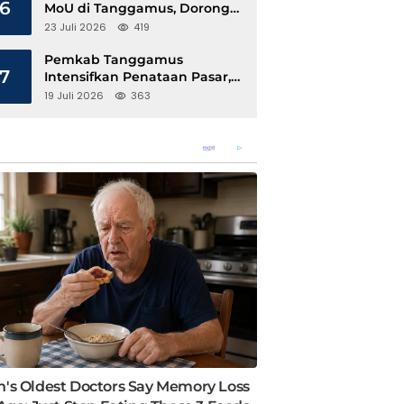
6
MoU di Tanggamus, Dorong
Ekonomi Hijau Berbasis Kopi
23 Juli 2026
419
dan Perdagangan Karbon
Pemkab Tanggamus
7
Intensifkan Penataan Pasar,
Pedagang Diajak Tempati
19 Juli 2026
363
Pasar Modern Talang Padang