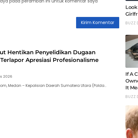
saya pada peramban ini untuk komentar saya
ut Hentikan Penyelidikan Dugaan
 Terlapor Apresiasi Profesionalisme
us 2026
com, Medan – Kepolisian Daerah Sumatera Utara (Polda…