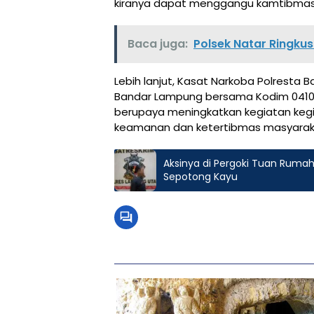
kiranya dapat menggangu kamtibmas”
Baca juga:
Polsek Natar Ringku
Lebih lanjut, Kasat Narkoba Polresta
Bandar Lampung bersama Kodim 0410
berupaya meningkatkan kegiatan ke
keamanan dan ketertibmas masyaraka
Aksinya di Pergoki Tuan Ruma
Sepotong Kayu