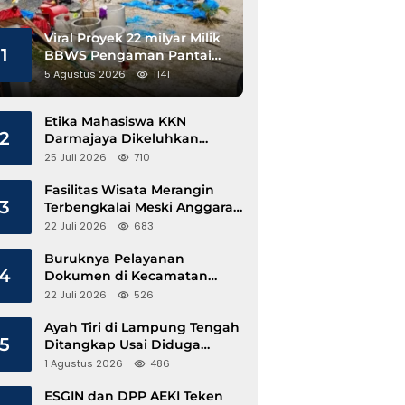
Viral Proyek 22 milyar Milik
1
BBWS Pengaman Pantai
Pesisir Barat Diduga
5 Agustus 2026
1141
Gunakan Besi Banci
Etika Mahasiswa KKN
2
Darmajaya Dikeluhkan
Kepala Pekon Sinar Jawa
25 Juli 2026
710
Fasilitas Wisata Merangin
3
Terbengkalai Meski Anggaran
Perawatan Terus Mengalir
22 Juli 2026
683
Buruknya Pelayanan
4
Dokumen di Kecamatan
Pangkalan Susu, Kinerja
22 Juli 2026
526
Disdukcapil Langkat Disorot
Ayah Tiri di Lampung Tengah
5
Ditangkap Usai Diduga
Hamili Anak di Bawah Umur
1 Agustus 2026
486
ESGIN dan DPP AEKI Teken