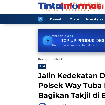
Langsung
ke
konten
Home
Daerah
Opini
Investigasi
TERSEDIA
PULSA
TOP UP PRODUK DIGI
Saldo & token masuk otomatis dalam hi
Beranda
Polri
Polri
Jalin Kedekatan 
Polsek Way Tuba 
Bagikan Takjil d