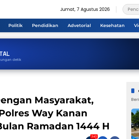
Jumat, 7 Agustus 2026
Politik
Pendidikan
Advetorial
Kesehatan
V
TAL
tungan detik
Dengan Masyarakat,
Beri
Polres Way Kanan
i Bulan Ramadan 1444 H
343