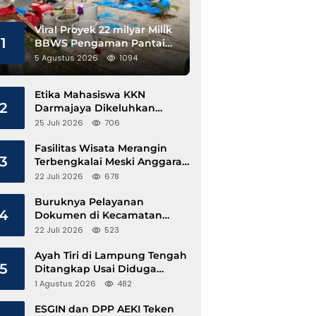
Viral Proyek 22 milyar Milik
1
BBWS Pengaman Pantai
Pesisir Barat Diduga
5 Agustus 2026
1094
Gunakan Besi Banci
Etika Mahasiswa KKN
2
Darmajaya Dikeluhkan
Kepala Pekon Sinar Jawa
25 Juli 2026
706
Fasilitas Wisata Merangin
3
Terbengkalai Meski Anggaran
Perawatan Terus Mengalir
22 Juli 2026
678
Buruknya Pelayanan
4
Dokumen di Kecamatan
Pangkalan Susu, Kinerja
22 Juli 2026
523
Disdukcapil Langkat Disorot
Ayah Tiri di Lampung Tengah
5
Ditangkap Usai Diduga
Hamili Anak di Bawah Umur
1 Agustus 2026
482
ESGIN dan DPP AEKI Teken