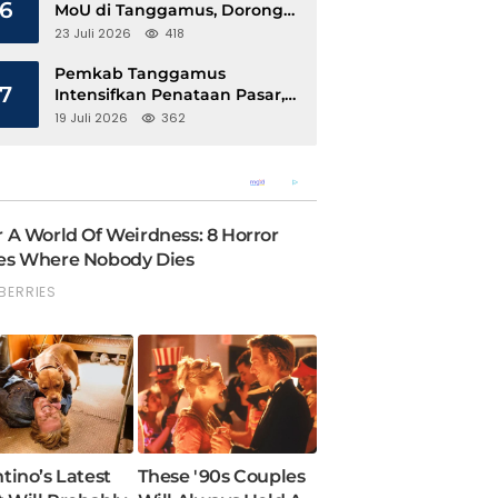
6
MoU di Tanggamus, Dorong
Ekonomi Hijau Berbasis Kopi
23 Juli 2026
418
dan Perdagangan Karbon
Pemkab Tanggamus
7
Intensifkan Penataan Pasar,
Pedagang Diajak Tempati
19 Juli 2026
362
Pasar Modern Talang Padang