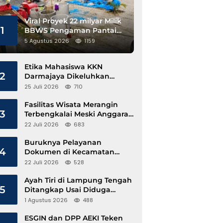
Viral Proyek 22 milyar Milik
1
BBWS Pengaman Pantai
Pesisir Barat Diduga
5 Agustus 2026
1159
Gunakan Besi Banci
Etika Mahasiswa KKN
2
Darmajaya Dikeluhkan
Kepala Pekon Sinar Jawa
25 Juli 2026
710
Fasilitas Wisata Merangin
3
Terbengkalai Meski Anggaran
Perawatan Terus Mengalir
22 Juli 2026
683
Buruknya Pelayanan
4
Dokumen di Kecamatan
Pangkalan Susu, Kinerja
22 Juli 2026
528
Disdukcapil Langkat Disorot
Ayah Tiri di Lampung Tengah
5
Ditangkap Usai Diduga
Hamili Anak di Bawah Umur
1 Agustus 2026
488
ESGIN dan DPP AEKI Teken