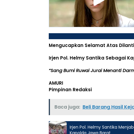
Mengucapkan Selamat Atas Dilant
Irjen Pol. Helmy Santika Sebagai 
“Sang Bumi Ruwai Jurai Menanti Darm
AMURI
Pimpinan Redaksi
Baca juga:
Beli Barang Hasil Ke
Irjen Pol. Helmy Santika Menj
Kapolda Jawa Barat