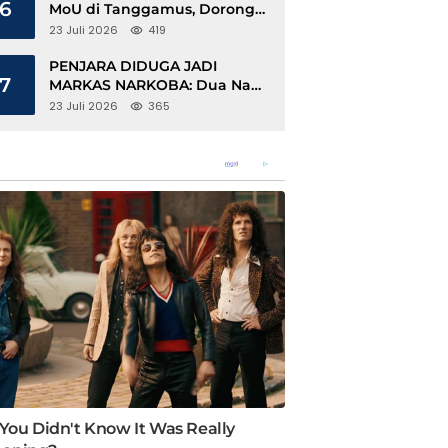
6
MoU di Tanggamus, Dorong
Ekonomi Hijau Berbasis Kopi
23 Juli 2026
419
dan Perdagangan Karbon
PENJARA DIDUGA JADI
7
MARKAS NARKOBA: Dua Napi
Rajabasa Bebas Gunakan HP,
23 Juli 2026
365
Muncul Dugaan Keterlibatan
Oknum Petugas