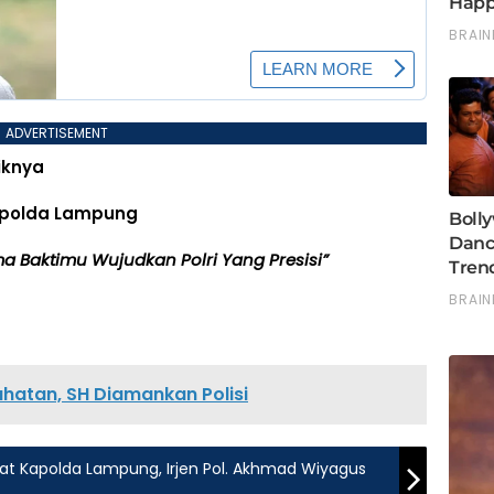
ADVERTISEMENT
iknya
Kapolda Lampung
a Baktimu Wujudkan Polri Yang Presisi”
jahatan, SH Diamankan Polisi
abat Kapolda Lampung, Irjen Pol. Akhmad Wiyagus