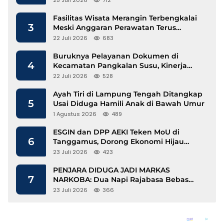
25 Juli 2026
712
Fasilitas Wisata Merangin Terbengkalai
3
Meski Anggaran Perawatan Terus
Mengalir
22 Juli 2026
683
Buruknya Pelayanan Dokumen di
4
Kecamatan Pangkalan Susu, Kinerja
Disdukcapil Langkat Disorot
22 Juli 2026
528
Ayah Tiri di Lampung Tengah Ditangkap
5
Usai Diduga Hamili Anak di Bawah Umur
1 Agustus 2026
489
ESGIN dan DPP AEKI Teken MoU di
6
Tanggamus, Dorong Ekonomi Hijau
Berbasis Kopi dan Perdagangan Karbon
23 Juli 2026
423
PENJARA DIDUGA JADI MARKAS
7
NARKOBA: Dua Napi Rajabasa Bebas
Gunakan HP, Muncul Dugaan
23 Juli 2026
366
Keterlibatan Oknum Petugas