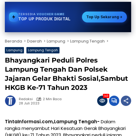
TERSEDIA
PDAM
Top Up Sekarang
TOP UP PRODUK DIGITAL
Beranda
Daerah
Lampung
Lampung Tengah
Lampung
Lampung Tengah
Bhayangkari Peduli Polres
Lampung Tengah Dan Polsek
Jajaran Gelar Bhakti Sosial,Sambut
HKGB Ke-71 Tahun 2023
143
Redaksi
2 Min Baca
28 Juli 2023
TintaInformasi.com,Lampung Tengah-
Dalam
rangka menyambut Hari Kesatuan Gerak Bhayangkari
(HKGB) ke-71 Tahun 2023, Bhayangkari peduli jajaran