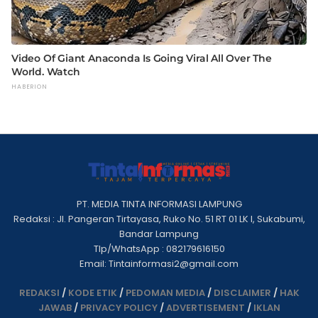
PT. MEDIA TINTA INFORMASI LAMPUNG
Redaksi : Jl. Pangeran Tirtayasa, Ruko No. 51 RT 01 LK I, Sukabumi,
Bandar Lampung
Tlp/WhatsApp : 082179616150
Email: Tintainformasi2@gmail.com
REDAKSI
/
KODE ETIK
/
PEDOMAN MEDIA
/
DISCLAIMER
/
HAK
JAWAB
/
PRIVACY POLICY
/
ADVERTISEMENT
/
IKLAN