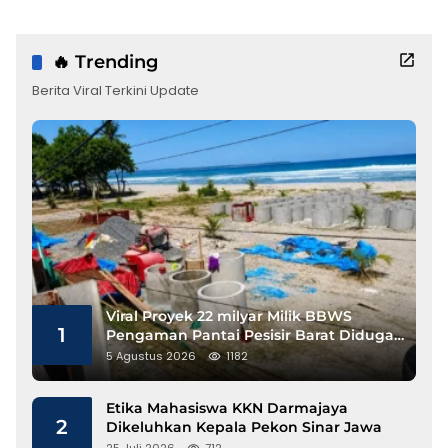
🔥 Trending
Berita Viral Terkini Update
Viral Proyek 22 milyar Milik BBWS
1
Pengaman Pantai Pesisir Barat Diduga
Gunakan Besi Banci
5 Agustus 2026
1182
Etika Mahasiswa KKN Darmajaya
2
Dikeluhkan Kepala Pekon Sinar Jawa