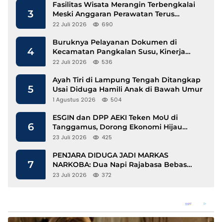
Fasilitas Wisata Merangin Terbengkalai
3
Meski Anggaran Perawatan Terus
Mengalir
22 Juli 2026
690
Buruknya Pelayanan Dokumen di
4
Kecamatan Pangkalan Susu, Kinerja
Disdukcapil Langkat Disorot
22 Juli 2026
536
Ayah Tiri di Lampung Tengah Ditangkap
5
Usai Diduga Hamili Anak di Bawah Umur
1 Agustus 2026
504
ESGIN dan DPP AEKI Teken MoU di
6
Tanggamus, Dorong Ekonomi Hijau
Berbasis Kopi dan Perdagangan Karbon
23 Juli 2026
425
PENJARA DIDUGA JADI MARKAS
7
NARKOBA: Dua Napi Rajabasa Bebas
Gunakan HP, Muncul Dugaan
23 Juli 2026
372
Keterlibatan Oknum Petugas