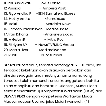
11.Emi Susilawati -Fokus Lensa
12 Pusriadi – Ampera Post
13. Riyo Andika P -SKH Sumatera Ekpres
14. Hetty Arnita -Sumeks.co
15. Bakri – Merdeka News
16. Efirman Irawansyah -Metrosumsel
17.Fran Diharja -Analisnews.co.id
18. A GatmiR – Mitra PoL
19. Fitriyanı SP – INewsTV/MNC Group
20. Marta Lizar – Mediarakyat.co
21. RUSLI -Dutasumsel
Struktural tersebut, terdata pertanggal 5-Juli-2023, jika
terdapat kekeliruan akan dilakukan perbaikan dan
direvisi sebagaimana mestinya, nama nama yang
tercatat telah memenuhi unsur keanggotaan, baik itu
telah mengikuti dan berstatus Orientasi, Muda, Biasa
serta bersertifikat Uji Kompetensi Wartawan (UKW) dari
DEWAN PERS dengan kompetensi Wartawan Muda,
Madya maupun Utama, jelas Maidi Irwansyah. (*)