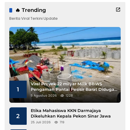
🔥 Trending
Berita Viral Terkini Update
Viral Proyek 22 milyar Milik BBWS
1
Pengaman Pantai Pesisir Barat Diduga
Gunakan Besi Banci
5 Agustus 2026
1228
Etika Mahasiswa KKN Darmajaya
2
Dikeluhkan Kepala Pekon Sinar Jawa
25 Juli 2026
719