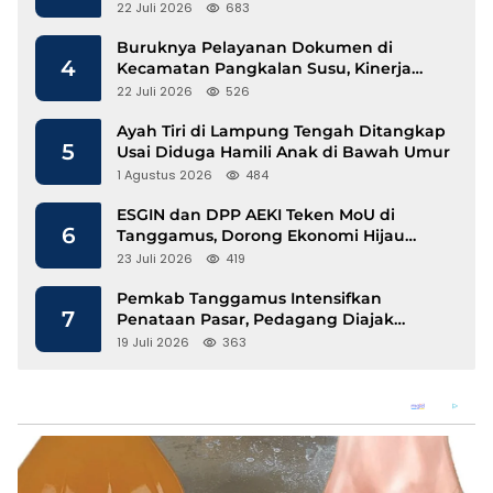
Mengalir
22 Juli 2026
683
Buruknya Pelayanan Dokumen di
4
Kecamatan Pangkalan Susu, Kinerja
Disdukcapil Langkat Disorot
22 Juli 2026
526
Ayah Tiri di Lampung Tengah Ditangkap
5
Usai Diduga Hamili Anak di Bawah Umur
1 Agustus 2026
484
ESGIN dan DPP AEKI Teken MoU di
6
Tanggamus, Dorong Ekonomi Hijau
Berbasis Kopi dan Perdagangan Karbon
23 Juli 2026
419
Pemkab Tanggamus Intensifkan
7
Penataan Pasar, Pedagang Diajak
Tempati Pasar Modern Talang Padang
19 Juli 2026
363