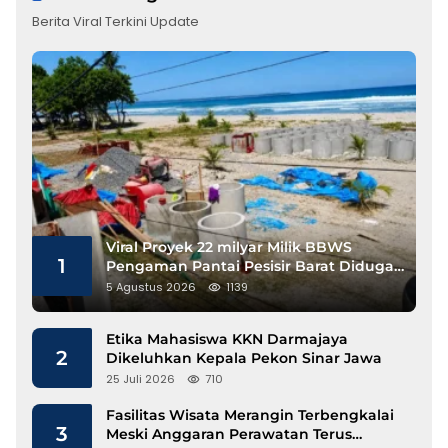
Berita Viral Terkini Update
Viral Proyek 22 milyar Milik BBWS
1
Pengaman Pantai Pesisir Barat Diduga
Gunakan Besi Banci
5 Agustus 2026
1139
Etika Mahasiswa KKN Darmajaya
2
Dikeluhkan Kepala Pekon Sinar Jawa
25 Juli 2026
710
Fasilitas Wisata Merangin Terbengkalai
3
Meski Anggaran Perawatan Terus