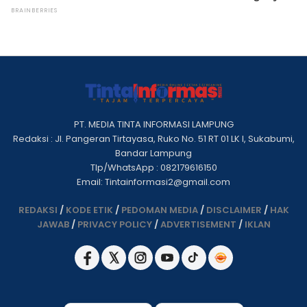
PT. MEDIA TINTA INFORMASI LAMPUNG
Redaksi : Jl. Pangeran Tirtayasa, Ruko No. 51 RT 01 LK I, Sukabumi,
Bandar Lampung
Tlp/WhatsApp : 082179616150
Email: Tintainformasi2@gmail.com
REDAKSI
/
KODE ETIK
/
PEDOMAN MEDIA
/
DISCLAIMER
/
HAK
JAWAB
/
PRIVACY POLICY
/
ADVERTISEMENT
/
IKLAN