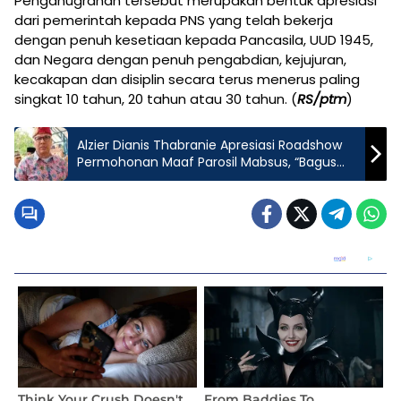
Penganugrahan tersebut merupakan bentuk apresiasi
dari pemerintah kepada PNS yang telah bekerja
dengan penuh kesetiaan kepada Pancasila, UUD 1945,
dan Negara dengan penuh pengabdian, kejujuran,
kecakapan dan disiplin secara terus menerus paling
singkat 10 tahun, 20 tahun atau 30 tahun. (
RS/ptm
)
Alzier Dianis Thabranie Apresiasi Roadshow
Permohonan Maaf Parosil Mabsus, “Bagus
Memang Harus Begitu”