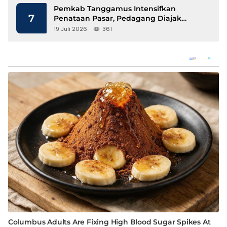
Pemkab Tanggamus Intensifkan
7
Penataan Pasar, Pedagang Diajak
Tempati Pasar Modern Talang Padang
19 Juli 2026
361