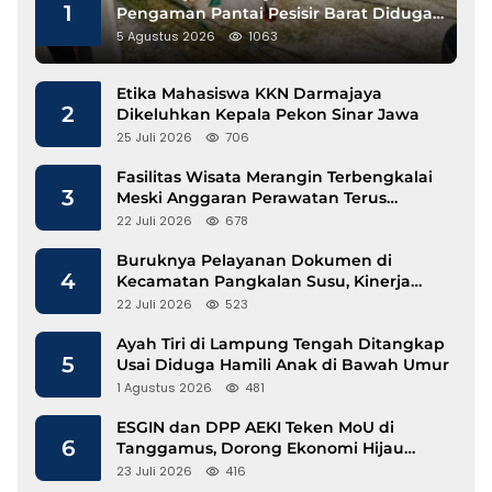
1
Pengaman Pantai Pesisir Barat Diduga
Gunakan Besi Banci
5 Agustus 2026
1063
Etika Mahasiswa KKN Darmajaya
2
Dikeluhkan Kepala Pekon Sinar Jawa
25 Juli 2026
706
Fasilitas Wisata Merangin Terbengkalai
3
Meski Anggaran Perawatan Terus
Mengalir
22 Juli 2026
678
Buruknya Pelayanan Dokumen di
4
Kecamatan Pangkalan Susu, Kinerja
Disdukcapil Langkat Disorot
22 Juli 2026
523
Ayah Tiri di Lampung Tengah Ditangkap
5
Usai Diduga Hamili Anak di Bawah Umur
1 Agustus 2026
481
ESGIN dan DPP AEKI Teken MoU di
6
Tanggamus, Dorong Ekonomi Hijau
Berbasis Kopi dan Perdagangan Karbon
23 Juli 2026
416