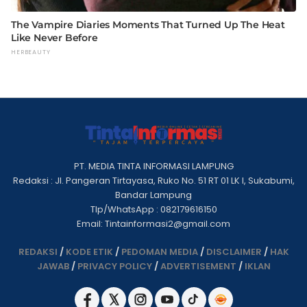
PT. MEDIA TINTA INFORMASI LAMPUNG
Redaksi : Jl. Pangeran Tirtayasa, Ruko No. 51 RT 01 LK I, Sukabumi,
Bandar Lampung
Tlp/WhatsApp : 082179616150
Email: Tintainformasi2@gmail.com
REDAKSI
/
KODE ETIK
/
PEDOMAN MEDIA
/
DISCLAIMER
/
HAK
JAWAB
/
PRIVACY POLICY
/
ADVERTISEMENT
/
IKLAN