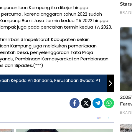
gunan Icon Kampung itu dikejar hingga
 percuma , karena anggaran tahun 2022 sudah
 Kampung Bumi Jaya termin kedua TA 2022 hingga
erdampak juga pada pencairan termin kedua TA 2023.
im Irban 3 Inspektorat Kabupaten selain
con Kampung juga melakukan pemeriksaan
rintah Desa, penyelenggaraan Tata Praja
Posyandu, Pembinaan Kemasyarakatan Pembianaan
es dan Sipades.(***)
kasih Kepada Ari Sahdana, Perusahaan Swasta PT