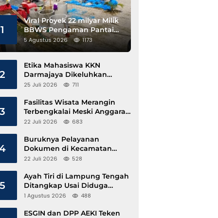
Viral Proyek 22 milyar Milik
1
BBWS Pengaman Pantai
Pesisir Barat Diduga
5 Agustus 2026
1173
Gunakan Besi Banci
Etika Mahasiswa KKN
2
Darmajaya Dikeluhkan
Kepala Pekon Sinar Jawa
25 Juli 2026
711
Fasilitas Wisata Merangin
3
Terbengkalai Meski Anggaran
Perawatan Terus Mengalir
22 Juli 2026
683
Buruknya Pelayanan
4
Dokumen di Kecamatan
Pangkalan Susu, Kinerja
22 Juli 2026
528
Disdukcapil Langkat Disorot
Ayah Tiri di Lampung Tengah
5
Ditangkap Usai Diduga
Hamili Anak di Bawah Umur
1 Agustus 2026
488
ESGIN dan DPP AEKI Teken