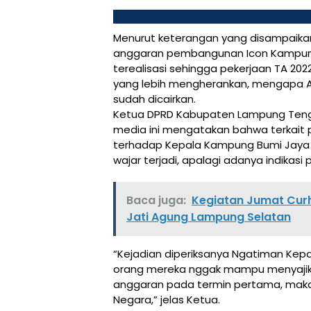
Menurut keterangan yang disampaik
anggaran pembangunan Icon Kampung 
terealisasi sehingga pekerjaan TA 202
yang lebih mengherankan, mengapa A
sudah dicairkan.
Ketua DPRD Kabupaten Lampung Teng
media ini mengatakan bahwa terkait 
terhadap Kepala Kampung Bumi Jaya b
wajar terjadi, apalagi adanya indika
Baca juga:
Kegiatan Jumat Cu
Jati Agung Lampung Selatan
“Kejadian diperiksanya Ngatiman Kepa
orang mereka nggak mampu menyajik
anggaran pada termin pertama, maka
Negara,” jelas Ketua.