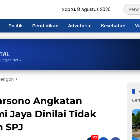
Sabtu, 8 Agustus 2026
Politik
Pendidikan
Advetorial
Kesehatan
V
TAL
tungan detik
Tengah
rsono Angkatan
Beri
 Jaya Dinilai Tidak
 SPJ
358