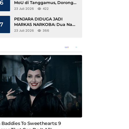
6
MoU di Tanggamus, Dorong
Ekonomi Hijau Berbasis Kopi
23 Juli 2026
422
dan Perdagangan Karbon
PENJARA DIDUGA JADI
7
MARKAS NARKOBA: Dua Napi
Rajabasa Bebas Gunakan HP,
23 Juli 2026
366
Muncul Dugaan Keterlibatan
Oknum Petugas