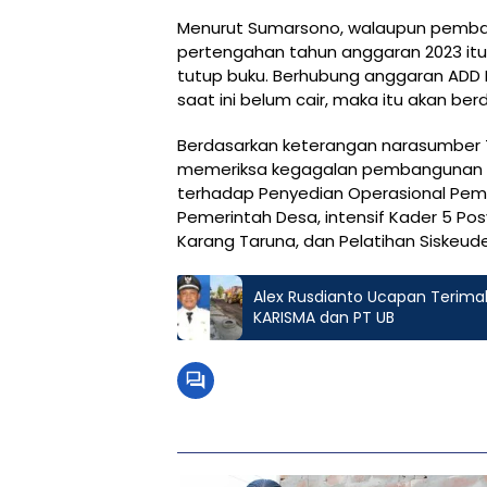
Menurut Sumarsono, walaupun pemban
pertengahan tahun anggaran 2023 itu
tutup buku. Berhubung anggaran ADD
saat ini belum cair, maka itu akan b
Berdasarkan keterangan narasumber T
memeriksa kegagalan pembangunan I
terhadap Penyedian Operasional Peme
Pemerintah Desa, intensif Kader 5 
Karang Taruna, dan Pelatihan Siskeud
Alex Rusdianto Ucapan Terima
KARISMA dan PT UB