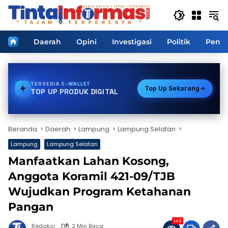
Langsung
ke
konten
Home
Daerah
Opini
Investigasi
Politik
Pendi
TERSEDIA
PAKET DATA
Top Up Sekarang
TOP UP PRODUK DIGITAL
Beranda
Daerah
Lampung
Lampung Selatan
Lampung
Lampung Selatan
Manfaatkan Lahan Kosong,
Anggota Koramil 421-09/TJB
Wujudkan Program Ketahanan
Pangan
149
Redaksi
2 Min Baca