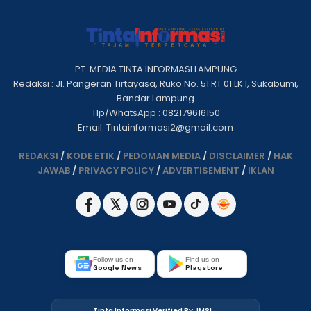
PT. MEDIA TINTA INFORMASI LAMPUNG
Redaksi : Jl. Pangeran Tirtayasa, Ruko No. 51 RT 01 LK I, Sukabumi,
Bandar Lampung
Tlp/WhatsApp : 082179616150
Email: Tintainformasi2@gmail.com
REDAKSI
/
KODE ETIK
/
PEDOMAN MEDIA
/
DISCLAIMER
/
HAK
JAWAB
/
PRIVACY POLICY
/
ADVERTISEMENT
/
IKLAN
Follow us on
Find us on
Google News
Playstore
Tinta Informasi Verified By JMSI