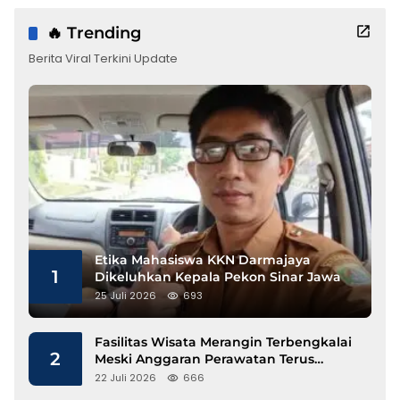
🔥 Trending
Berita Viral Terkini Update
Etika Mahasiswa KKN Darmajaya
1
Dikeluhkan Kepala Pekon Sinar Jawa
25 Juli 2026
693
Fasilitas Wisata Merangin Terbengkalai
2
Meski Anggaran Perawatan Terus
Mengalir
22 Juli 2026
666