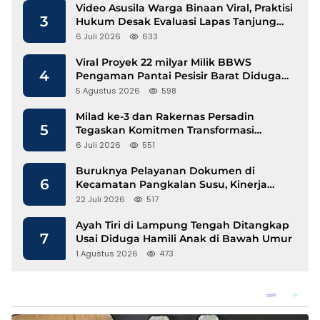
Video Asusila Warga Binaan Viral, Praktisi
3
Hukum Desak Evaluasi Lapas Tanjung
Raja
6 Juli 2026
633
Viral Proyek 22 milyar Milik BBWS
4
Pengaman Pantai Pesisir Barat Diduga
Gunakan Besi Banci
5 Agustus 2026
598
Milad ke-3 dan Rakernas Persadin
5
Tegaskan Komitmen Transformasi
Advokat Profesional di Era Digital
6 Juli 2026
551
Buruknya Pelayanan Dokumen di
6
Kecamatan Pangkalan Susu, Kinerja
Disdukcapil Langkat Disorot
22 Juli 2026
517
Ayah Tiri di Lampung Tengah Ditangkap
7
Usai Diduga Hamili Anak di Bawah Umur
1 Agustus 2026
473