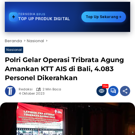
TERSEDIA
PULSA
Top Up Sekarang
TOP UP PRODUK DIGITAL
Beranda
Nasional
Nasional
Polri Gelar Operasi Tribrata Agung
Amankan KTT AIS di Bali, 4.083
Personel Dikerahkan
164
Redaksi
2 Min Baca
4 Oktober 2023