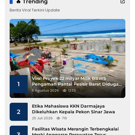
🔥 Trending
Berita Viral Terkini Update
Viral Proyek 22 milyar Milik BBWS
1
Pengaman Pantai Pesisir Barat Diduga
Gunakan Besi Banci
5 Agustus 2026
1233
Etika Mahasiswa KKN Darmajaya
2
Dikeluhkan Kepala Pekon Sinar Jawa
25 Juli 2026
719
Fasilitas Wisata Merangin Terbengkalai
3
Meski Anggaran Perawatan Terus