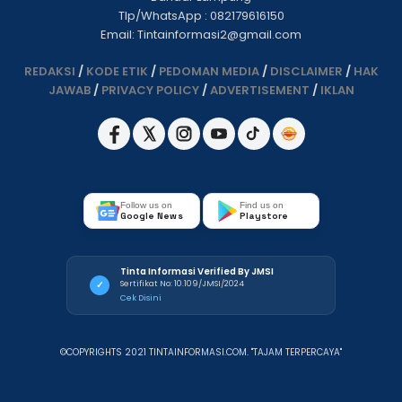
Tlp/WhatsApp : 082179616150
Email: Tintainformasi2@gmail.com
REDAKSI
/
KODE ETIK
/
PEDOMAN MEDIA
/
DISCLAIMER
/
HAK
JAWAB
/
PRIVACY POLICY
/
ADVERTISEMENT
/
IKLAN
Follow us on
Find us on
Google News
Playstore
Tinta Informasi Verified By JMSI
Sertifikat No: 10.109/JMSI/2024
✓
Cek Disini
©COPYRIGHTS 2021 TINTAINFORMASI.COM. "TAJAM TERPERCAYA"