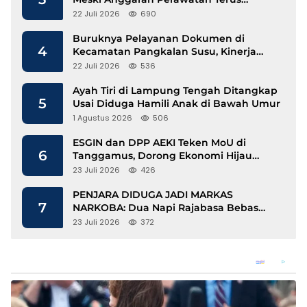
Mengalir
22 Juli 2026
690
Buruknya Pelayanan Dokumen di
4
Kecamatan Pangkalan Susu, Kinerja
Disdukcapil Langkat Disorot
22 Juli 2026
536
Ayah Tiri di Lampung Tengah Ditangkap
5
Usai Diduga Hamili Anak di Bawah Umur
1 Agustus 2026
506
ESGIN dan DPP AEKI Teken MoU di
6
Tanggamus, Dorong Ekonomi Hijau
Berbasis Kopi dan Perdagangan Karbon
23 Juli 2026
426
PENJARA DIDUGA JADI MARKAS
7
NARKOBA: Dua Napi Rajabasa Bebas
Gunakan HP, Muncul Dugaan
23 Juli 2026
372
Keterlibatan Oknum Petugas