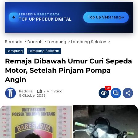
TERSEDIA
PULSA
Top Up Sekarang
TOP UP PRODUK DIGITAL
Beranda
Daerah
Lampung
Lampung Selatan
Lampung
Lampung Selatan
Remaja Dibawah Umur Curi Sepeda
Motor, Setelah Pinjam Pompa
Angin
175
Redaksi
2 Min Baca
9 Oktober 2023