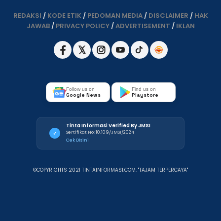
REDAKSI
/
KODE ETIK
/
PEDOMAN MEDIA
/
DISCLAIMER
/
HAK
JAWAB
/
PRIVACY POLICY
/
ADVERTISEMENT
/
IKLAN
Follow us on
Find us on
Google News
Playstore
Tinta Informasi Verified By JMSI
Sertifikat No: 10.109/JMSI/2024
✓
Cek Disini
©COPYRIGHTS 2021 TINTAINFORMASI.COM. "TAJAM TERPERCAYA"