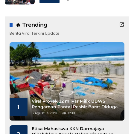
🔥 Trending
Berita Viral Terkini Update
Viral Proyek 22 milyar Milik BBWS
1
Pengaman Pantai Pesisir Barat Diduga
Gunakan Besi Banci
5 Agustus 2026
1233
Etika Mahasiswa KKN Darmajaya