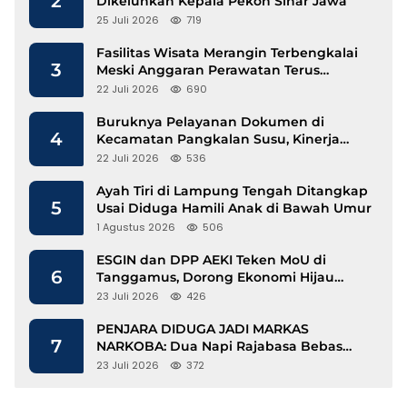
2
Dikeluhkan Kepala Pekon Sinar Jawa
25 Juli 2026
719
Fasilitas Wisata Merangin Terbengkalai
3
Meski Anggaran Perawatan Terus
Mengalir
22 Juli 2026
690
Buruknya Pelayanan Dokumen di
4
Kecamatan Pangkalan Susu, Kinerja
Disdukcapil Langkat Disorot
22 Juli 2026
536
Ayah Tiri di Lampung Tengah Ditangkap
5
Usai Diduga Hamili Anak di Bawah Umur
1 Agustus 2026
506
ESGIN dan DPP AEKI Teken MoU di
6
Tanggamus, Dorong Ekonomi Hijau
Berbasis Kopi dan Perdagangan Karbon
23 Juli 2026
426
PENJARA DIDUGA JADI MARKAS
7
NARKOBA: Dua Napi Rajabasa Bebas
Gunakan HP, Muncul Dugaan
23 Juli 2026
372
Keterlibatan Oknum Petugas