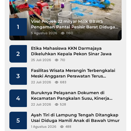
Viral Proyek 22 milyar Milik BBWS
1
Pengaman Pantai Pesisir Barat Diduga
Gunakan Besi Banci
5 Agustus 2026
1160
Etika Mahasiswa KKN Darmajaya
2
Dikeluhkan Kepala Pekon Sinar Jawa
25 Juli 2026
710
Fasilitas Wisata Merangin Terbengkalai
3
Meski Anggaran Perawatan Terus
Mengalir
22 Juli 2026
683
Buruknya Pelayanan Dokumen di
4
Kecamatan Pangkalan Susu, Kinerja
Disdukcapil Langkat Disorot
22 Juli 2026
528
Ayah Tiri di Lampung Tengah Ditangkap
5
Usai Diduga Hamili Anak di Bawah Umur
1 Agustus 2026
488