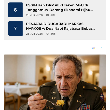
ESGIN dan DPP AEKI Teken MoU di
6
Tanggamus, Dorong Ekonomi Hijau
Berbasis Kopi dan Perdagangan Karbon
23 Juli 2026
419
PENJARA DIDUGA JADI MARKAS
7
NARKOBA: Dua Napi Rajabasa Bebas
Gunakan HP, Muncul Dugaan
23 Juli 2026
365
Keterlibatan Oknum Petugas