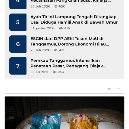
4
Kecamatan Pangkalan Susu, Kinerja
Disdukcapil Langkat Disorot
22 Juli 2026
520
Ayah Tiri di Lampung Tengah Ditangkap
5
Usai Diduga Hamili Anak di Bawah Umur
1 Agustus 2026
475
ESGIN dan DPP AEKI Teken MoU di
6
Tanggamus, Dorong Ekonomi Hijau
Berbasis Kopi dan Perdagangan Karbon
23 Juli 2026
413
Pemkab Tanggamus Intensifkan
7
Penataan Pasar, Pedagang Diajak
Tempati Pasar Modern Talang Padang
19 Juli 2026
354