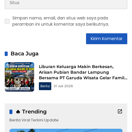
Simpan nama, email, dan situs web saya pada
peramban ini untuk komentar saya berikutnya.
Baca Juga
Liburan Keluarga Makin Berkesan,
Arisan Pubian Bandar Lampung
Bersama PT Garuda Wisata Gelar Family
Gathering ke Bandung
Berita
31 Juli 2026
🔥 Trending
Berita Viral Terkini Update