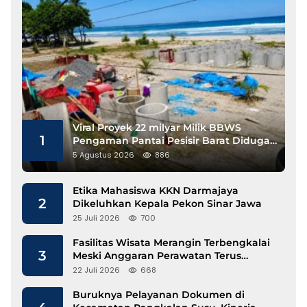
Viral Proyek 22 milyar Milik BBWS
1
Pengaman Pantai Pesisir Barat Diduga
Gunakan Besi Banci
5 Agustus 2026
886
Etika Mahasiswa KKN Darmajaya
2
Dikeluhkan Kepala Pekon Sinar Jawa
25 Juli 2026
700
Fasilitas Wisata Merangin Terbengkalai
3
Meski Anggaran Perawatan Terus
Mengalir
22 Juli 2026
668
Buruknya Pelayanan Dokumen di