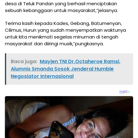
desa di Teluk Pandan yang berhasil menciptakan
sebuah kebanggaan untuk masyarakat,”jelasnya.
Terima kasih kepada Kades, Gebang, Batumenyan,
Cilimus, Hurun yang sudah menyempatkan waktunya
untuk kita menikmati segelas minuman di tengah
masyarakat dan diiringi musik,”pungkasnya.
Baca juga:
Mayjen TNI Dr.Octaheroe Ramsi,
Alumnis Smanda Sosok Jenderal Humble
Negosiator Internasional