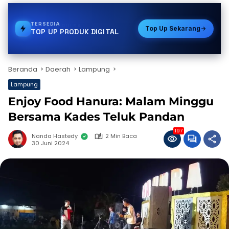
TERSEDIA
PAKET DATA
Top Up Sekarang
TOP UP PRODUK DIGITAL
Beranda
Daerah
Lampung
Lampung
Enjoy Food Hanura: Malam Minggu
Bersama Kades Teluk Pandan
197
Nanda Hastedy
2 Min Baca
30 Juni 2024