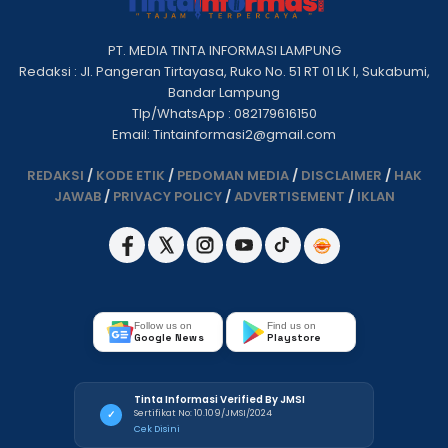
PT. MEDIA TINTA INFORMASI LAMPUNG
Redaksi : Jl. Pangeran Tirtayasa, Ruko No. 51 RT 01 LK I, Sukabumi,
Bandar Lampung
Tlp/WhatsApp : 082179616150
Email: Tintainformasi2@gmail.com
REDAKSI
/
KODE ETIK
/
PEDOMAN MEDIA
/
DISCLAIMER
/
HAK
JAWAB
/
PRIVACY POLICY
/
ADVERTISEMENT
/
IKLAN
Follow us on
Find us on
Google News
Playstore
Tinta Informasi Verified By JMSI
Sertifikat No: 10.109/JMSI/2024
✓
Cek Disini