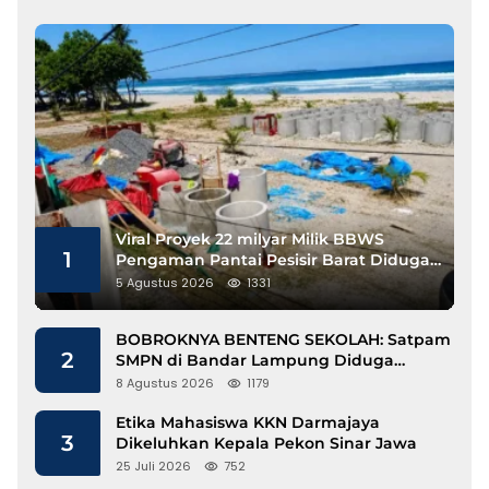
Viral Proyek 22 milyar Milik BBWS
1
Pengaman Pantai Pesisir Barat Diduga
Gunakan Besi Banci
5 Agustus 2026
1331
BOBROKNYA BENTENG SEKOLAH: Satpam
2
SMPN di Bandar Lampung Diduga
Lecehkan Siswi
8 Agustus 2026
1179
Etika Mahasiswa KKN Darmajaya
3
Dikeluhkan Kepala Pekon Sinar Jawa
25 Juli 2026
752