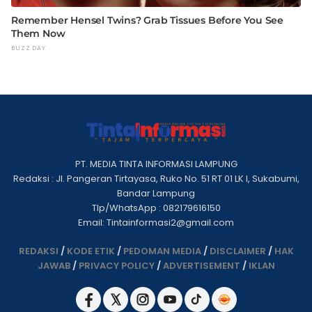
PT. MEDIA TINTA INFORMASI LAMPUNG
Redaksi : Jl. Pangeran Tirtayasa, Ruko No. 51 RT 01 LK I, Sukabumi,
Bandar Lampung
Tlp/WhatsApp : 082179616150
Email: Tintainformasi2@gmail.com
REDAKSI
/
KODE ETIK
/
PEDOMAN MEDIA
/
DISCLAIMER
/
HAK
JAWAB
/
PRIVACY POLICY
/
ADVERTISEMENT
/
IKLAN