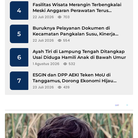
Fasilitas Wisata Merangin Terbengkalai
4
Meski Anggaran Perawatan Terus
Mengalir
22 Juli 2026
703
Buruknya Pelayanan Dokumen di
5
Kecamatan Pangkalan Susu, Kinerja
Disdukcapil Langkat Disorot
22 Juli 2026
554
Ayah Tiri di Lampung Tengah Ditangkap
6
Usai Diduga Hamili Anak di Bawah Umur
1 Agustus 2026
532
ESGIN dan DPP AEKI Teken MoU di
7
Tanggamus, Dorong Ekonomi Hijau
Berbasis Kopi dan Perdagangan Karbon
23 Juli 2026
439