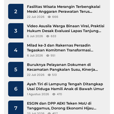
Fasilitas Wisata Merangin Terbengkalai
2
Meski Anggaran Perawatan Terus
Mengalir
22 Juli 2026
666
Video Asusila Warga Binaan Viral, Praktisi
3
Hukum Desak Evaluasi Lapas Tanjung
Raja
6 Juli 2026
633
Milad ke-3 dan Rakernas Persadin
4
Tegaskan Komitmen Transformasi
Advokat Profesional di Era Digital
6 Juli 2026
551
Buruknya Pelayanan Dokumen di
5
Kecamatan Pangkalan Susu, Kinerja
Disdukcapil Langkat Disorot
22 Juli 2026
513
Ayah Tiri di Lampung Tengah Ditangkap
6
Usai Diduga Hamili Anak di Bawah Umur
1 Agustus 2026
470
ESGIN dan DPP AEKI Teken MoU di
7
Tanggamus, Dorong Ekonomi Hijau
Berbasis Kopi dan Perdagangan Karbon
23 Juli 2026
407