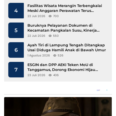
Fasilitas Wisata Merangin Terbengkalai
4
Meski Anggaran Perawatan Terus
Mengalir
22 Juli 2026
700
Buruknya Pelayanan Dokumen di
5
Kecamatan Pangkalan Susu, Kinerja
Disdukcapil Langkat Disorot
22 Juli 2026
550
Ayah Tiri di Lampung Tengah Ditangkap
6
Usai Diduga Hamili Anak di Bawah Umur
1 Agustus 2026
526
ESGIN dan DPP AEKI Teken MoU di
7
Tanggamus, Dorong Ekonomi Hijau
Berbasis Kopi dan Perdagangan Karbon
23 Juli 2026
436