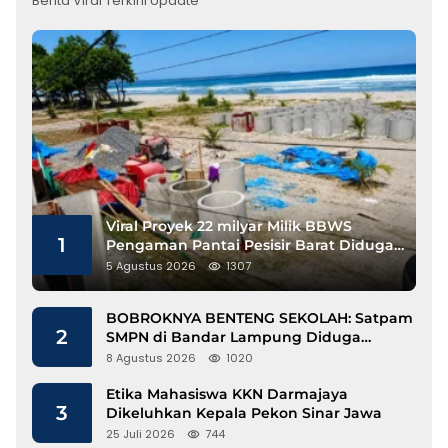
Berita Viral Terkini Update
Viral Proyek 22 milyar Milik BBWS
1
Pengaman Pantai Pesisir Barat Diduga
Gunakan Besi Banci
5 Agustus 2026
1307
BOBROKNYA BENTENG SEKOLAH: Satpam
2
SMPN di Bandar Lampung Diduga
Lecehkan Siswi
8 Agustus 2026
1020
Etika Mahasiswa KKN Darmajaya
3
Dikeluhkan Kepala Pekon Sinar Jawa
25 Juli 2026
744