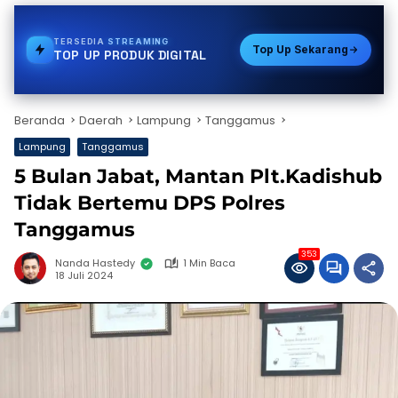
TERSEDIA
PULSA
Top Up Sekarang
TOP UP PRODUK DIGITAL
Beranda
Daerah
Lampung
Tanggamus
Lampung
Tanggamus
5 Bulan Jabat, Mantan Plt.Kadishub
Tidak Bertemu DPS Polres
Tanggamus
353
Nanda Hastedy
1 Min Baca
18 Juli 2024