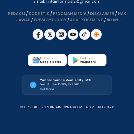
Email: Tintainformasi2@gmail.com
REDAKSI
/
KODE ETIK
/
PEDOMAN MEDIA
/
DISCLAIMER
/
HAK
JAWAB
/
PRIVACY POLICY
/
ADVERTISEMENT
/
IKLAN
Follow us on
Find us on
Google News
Playstore
Tinta Informasi Verified By JMSI
Sertifikat No: 10.109/JMSI/2024
✓
Cek Disini
©COPYRIGHTS 2021 TINTAINFORMASI.COM. "TAJAM TERPERCAYA"