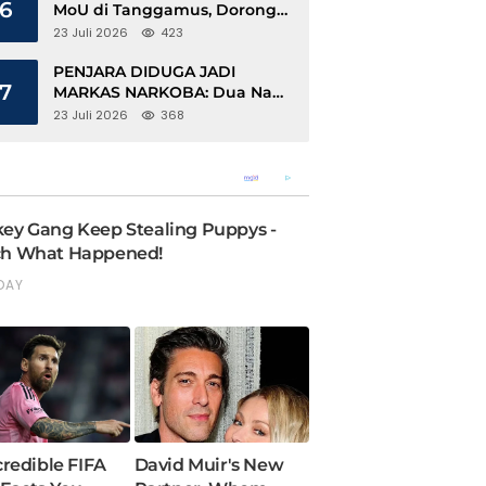
6
MoU di Tanggamus, Dorong
Ekonomi Hijau Berbasis Kopi
23 Juli 2026
423
dan Perdagangan Karbon
PENJARA DIDUGA JADI
7
MARKAS NARKOBA: Dua Napi
Rajabasa Bebas Gunakan HP,
23 Juli 2026
368
Muncul Dugaan Keterlibatan
Oknum Petugas