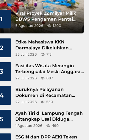
Viral Proyek 22 milyar Milik
1
BBWS Pengaman Pantai
Pesisir Barat Diduga
5 Agustus 2026
1200
Gunakan Besi Banci
Etika Mahasiswa KKN
2
Darmajaya Dikeluhkan
Kepala Pekon Sinar Jawa
25 Juli 2026
713
Fasilitas Wisata Merangin
3
Terbengkalai Meski Anggaran
Perawatan Terus Mengalir
22 Juli 2026
687
Buruknya Pelayanan
4
Dokumen di Kecamatan
Pangkalan Susu, Kinerja
22 Juli 2026
530
Disdukcapil Langkat Disorot
Ayah Tiri di Lampung Tengah
5
Ditangkap Usai Diduga
Hamili Anak di Bawah Umur
1 Agustus 2026
490
ESGIN dan DPP AEKI Teken