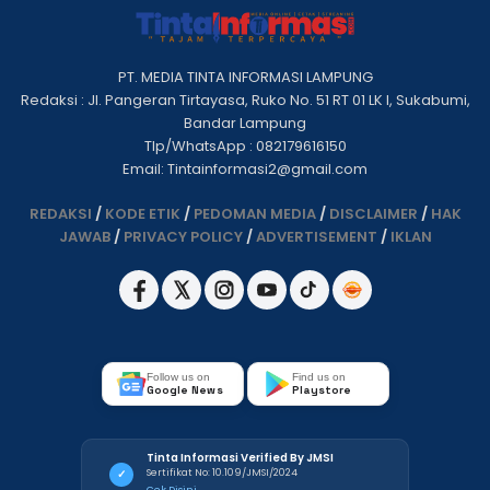
PT. MEDIA TINTA INFORMASI LAMPUNG
Redaksi : Jl. Pangeran Tirtayasa, Ruko No. 51 RT 01 LK I, Sukabumi,
Bandar Lampung
Tlp/WhatsApp : 082179616150
Email: Tintainformasi2@gmail.com
REDAKSI
/
KODE ETIK
/
PEDOMAN MEDIA
/
DISCLAIMER
/
HAK
JAWAB
/
PRIVACY POLICY
/
ADVERTISEMENT
/
IKLAN
Follow us on
Find us on
Google News
Playstore
Tinta Informasi Verified By JMSI
Sertifikat No: 10.109/JMSI/2024
✓
Cek Disini