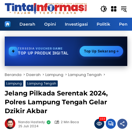
Langsung
ke
konten
Home
Daerah
Opini
Investigasi
Politik
Pendi
TERSEDIA
BPJS
Top Up Sekarang
TOP UP PRODUK DIGITAL
Beranda
Daerah
Lampung
Lampung Tengah
Lampung
Lampung Tengah
Jelang Pilkada Serentak 2024,
Polres Lampung Tengah Gelar
Dzikir Akbar
333
Nanda Hastedy
2 Min Baca
25 Juli 2024