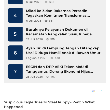
Raja
6 Juli 2026
633
Milad ke-3 dan Rakernas Persadin
4
Tegaskan Komitmen Transformasi
Advokat Profesional di Era Digital
6 Juli 2026
551
Buruknya Pelayanan Dokumen di
5
Kecamatan Pangkalan Susu, Kinerja
Disdukcapil Langkat Disorot
22 Juli 2026
515
Ayah Tiri di Lampung Tengah Ditangkap
6
Usai Diduga Hamili Anak di Bawah Umur
1 Agustus 2026
470
ESGIN dan DPP AEKI Teken MoU di
7
Tanggamus, Dorong Ekonomi Hijau
Berbasis Kopi dan Perdagangan Karbon
23 Juli 2026
407