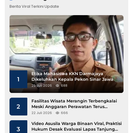
Berita Viral Terkini Update
Etika Mahasiswa KKN Darmajaya
1
Dikeluhkan Kepala Pekon Sinar Jawa
25 Juli 2026
688
Fasilitas Wisata Merangin Terbengkalai
2
Meski Anggaran Perawatan Terus
Mengalir
22 Juli 2026
666
Video Asusila Warga Binaan Viral, Praktisi
3
Hukum Desak Evaluasi Lapas Tanjung