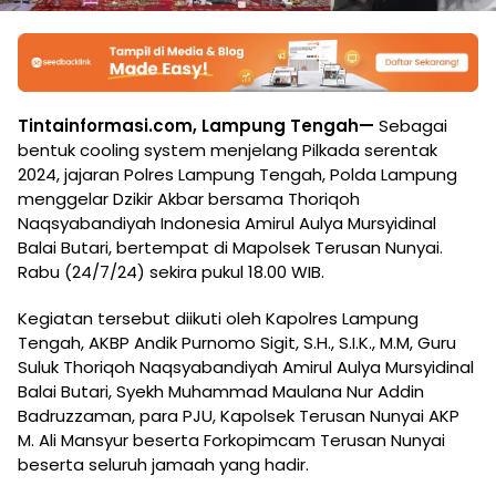
Tintainformasi.com, Lampung Tengah—
Sebagai
bentuk cooling system menjelang Pilkada serentak
2024, jajaran Polres Lampung Tengah, Polda Lampung
menggelar Dzikir Akbar bersama Thoriqoh
Naqsyabandiyah Indonesia Amirul Aulya Mursyidinal
Balai Butari, bertempat di Mapolsek Terusan Nunyai.
Rabu (24/7/24) sekira pukul 18.00 WIB.
Kegiatan tersebut diikuti oleh Kapolres Lampung
Tengah, AKBP Andik Purnomo Sigit, S.H., S.I.K., M.M, Guru
Suluk Thoriqoh Naqsyabandiyah Amirul Aulya Mursyidinal
Balai Butari, Syekh Muhammad Maulana Nur Addin
Badruzzaman, para PJU, Kapolsek Terusan Nunyai AKP
M. Ali Mansyur beserta Forkopimcam Terusan Nunyai
beserta seluruh jamaah yang hadir.