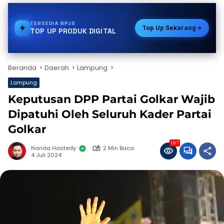
TERSEDIA
GAS
Top Up Sekarang
TOP UP PRODUK DIGITAL
Beranda
Daerah
Lampung
Lampung
Keputusan DPP Partai Golkar Wajib
Dipatuhi Oleh Seluruh Kader Partai
Golkar
197
Nanda Hastedy
2 Min Baca
4 Juli 2024