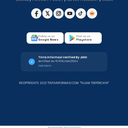
Follow us on
Find us on
Google News
Playstore
Tinta Informasi Verified By JMSI
Sertifikat No: 10.109/JMSI/2024
✓
Cek Disini
©COPYRIGHTS 2021 TINTAINFORMASI.COM. "TAJAM TERPERCAYA"
PoweredBy:
Neverhide™