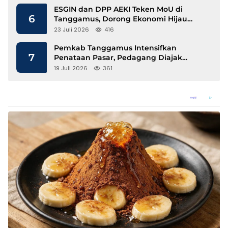
ESGIN dan DPP AEKI Teken MoU di
6
Tanggamus, Dorong Ekonomi Hijau
Berbasis Kopi dan Perdagangan Karbon
23 Juli 2026
416
Pemkab Tanggamus Intensifkan
7
Penataan Pasar, Pedagang Diajak
Tempati Pasar Modern Talang Padang
19 Juli 2026
361