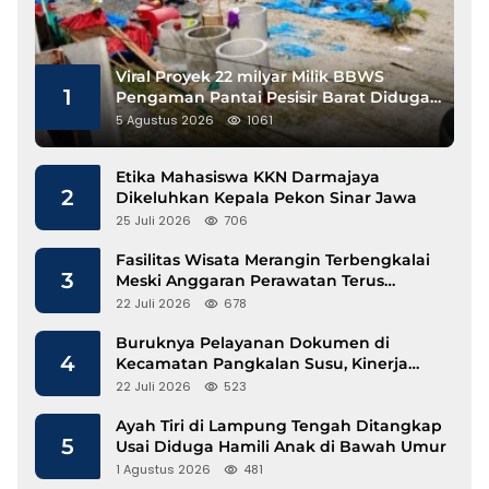
Viral Proyek 22 milyar Milik BBWS
1
Pengaman Pantai Pesisir Barat Diduga
Gunakan Besi Banci
5 Agustus 2026
1061
Etika Mahasiswa KKN Darmajaya
2
Dikeluhkan Kepala Pekon Sinar Jawa
25 Juli 2026
706
Fasilitas Wisata Merangin Terbengkalai
3
Meski Anggaran Perawatan Terus
Mengalir
22 Juli 2026
678
Buruknya Pelayanan Dokumen di
4
Kecamatan Pangkalan Susu, Kinerja
Disdukcapil Langkat Disorot
22 Juli 2026
523
Ayah Tiri di Lampung Tengah Ditangkap
5
Usai Diduga Hamili Anak di Bawah Umur
1 Agustus 2026
481