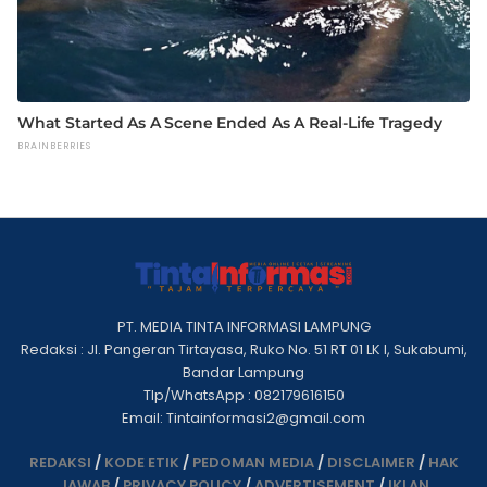
PT. MEDIA TINTA INFORMASI LAMPUNG
Redaksi : Jl. Pangeran Tirtayasa, Ruko No. 51 RT 01 LK I, Sukabumi,
Bandar Lampung
Tlp/WhatsApp : 082179616150
Email: Tintainformasi2@gmail.com
REDAKSI
/
KODE ETIK
/
PEDOMAN MEDIA
/
DISCLAIMER
/
HAK
JAWAB
/
PRIVACY POLICY
/
ADVERTISEMENT
/
IKLAN