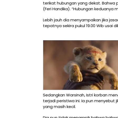
terikat hubungan yang dekat. Bahwa 
(Feri Handika). “Hubungan keduanya m
Lebih jauh dia menyampaikan jika jas
tepatnya sekira pukul 19.00 Wib usai d
Sedangkan Warsinah, Istri korban me
terjadi peristiwa ini. Ia pun menyebu
yang masih kecil.
Dia pun tidak menampik bahwa bahwa s