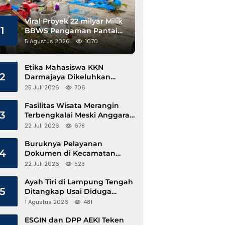
Viral Proyek 22 milyar Milik
1
BBWS Pengaman Pantai
Pesisir Barat Diduga
5 Agustus 2026
1070
Gunakan Besi Banci
Etika Mahasiswa KKN
2
Darmajaya Dikeluhkan
Kepala Pekon Sinar Jawa
25 Juli 2026
706
Fasilitas Wisata Merangin
3
Terbengkalai Meski Anggaran
Perawatan Terus Mengalir
22 Juli 2026
678
Buruknya Pelayanan
4
Dokumen di Kecamatan
Pangkalan Susu, Kinerja
22 Juli 2026
523
Disdukcapil Langkat Disorot
Ayah Tiri di Lampung Tengah
5
Ditangkap Usai Diduga
Hamili Anak di Bawah Umur
1 Agustus 2026
481
ESGIN dan DPP AEKI Teken