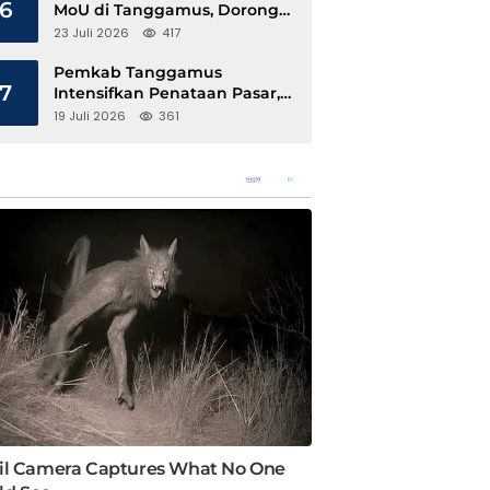
6
MoU di Tanggamus, Dorong
Ekonomi Hijau Berbasis Kopi
23 Juli 2026
417
dan Perdagangan Karbon
Pemkab Tanggamus
7
Intensifkan Penataan Pasar,
Pedagang Diajak Tempati
19 Juli 2026
361
Pasar Modern Talang Padang