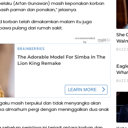
pelaku (Arfan Gunawan) masih keponakan korban
asih paman dan ponakan,” jelasnya.
ad korban telah dimakamkan malam itu juga
ibawa pulang dari rumah sakit.
ngaku masih terpukul dan tidak menyangka akan
t jika almarhum pergi dengan meninggalkan dua anak
ebelum peristiwa ini terjadi antara korban dan