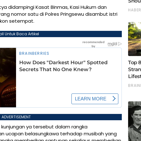
tya didampingi Kasat Binmas, Kasi Hukum dan
ang nomor satu di Polres Pringsewu disambut istri
ekon setempat.
oll Untuk Baca Artikel
ADVERTISEMENT
a kunjungan ya tersebut dalam rangka
kan ucapan belasungkawa terhadap musibah yang
am rangka memberikan santunan sekaligus memberikan