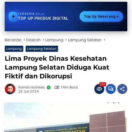
TERSEDIA
PAKET DATA
Top Up Sekarang
TOP UP PRODUK DIGITAL
Beranda
Daerah
Lampung
Lampung Selatan
Lampung
Lampung Selatan
Lima Proyek Dinas Kesehatan
Lampung Selatan Diduga Kuat
Fiktif dan Dikorupsi
230
Nanda Hastedy
1 Min Baca
26 Juli 2024