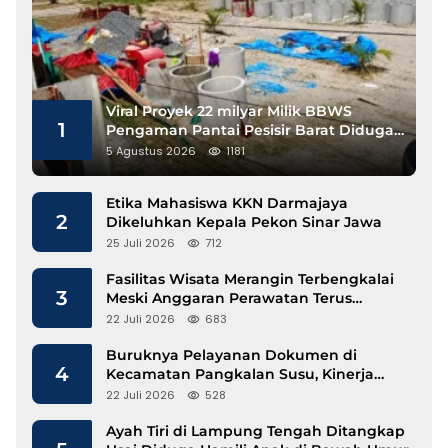
Viral Proyek 22 milyar Milik BBWS
1
Pengaman Pantai Pesisir Barat Diduga
Gunakan Besi Banci
5 Agustus 2026
1181
Etika Mahasiswa KKN Darmajaya
2
Dikeluhkan Kepala Pekon Sinar Jawa
25 Juli 2026
712
Fasilitas Wisata Merangin Terbengkalai
3
Meski Anggaran Perawatan Terus
Mengalir
22 Juli 2026
683
Buruknya Pelayanan Dokumen di
4
Kecamatan Pangkalan Susu, Kinerja
Disdukcapil Langkat Disorot
22 Juli 2026
528
Ayah Tiri di Lampung Tengah Ditangkap