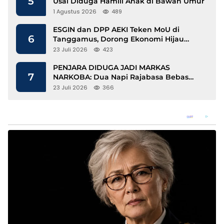
5
Usai Diduga Hamili Anak di Bawah Umur
1 Agustus 2026
489
ESGIN dan DPP AEKI Teken MoU di
6
Tanggamus, Dorong Ekonomi Hijau
Berbasis Kopi dan Perdagangan Karbon
23 Juli 2026
423
PENJARA DIDUGA JADI MARKAS
7
NARKOBA: Dua Napi Rajabasa Bebas
Gunakan HP, Muncul Dugaan
23 Juli 2026
366
Keterlibatan Oknum Petugas