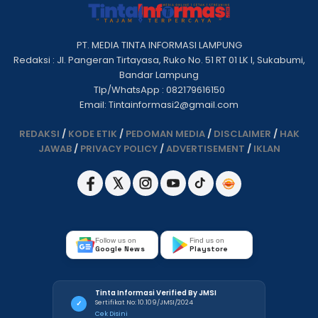
PT. MEDIA TINTA INFORMASI LAMPUNG
Redaksi : Jl. Pangeran Tirtayasa, Ruko No. 51 RT 01 LK I, Sukabumi,
Bandar Lampung
Tlp/WhatsApp : 082179616150
Email: Tintainformasi2@gmail.com
REDAKSI
/
KODE ETIK
/
PEDOMAN MEDIA
/
DISCLAIMER
/
HAK
JAWAB
/
PRIVACY POLICY
/
ADVERTISEMENT
/
IKLAN
Follow us on
Find us on
Google News
Playstore
Tinta Informasi Verified By JMSI
Sertifikat No: 10.109/JMSI/2024
✓
Cek Disini