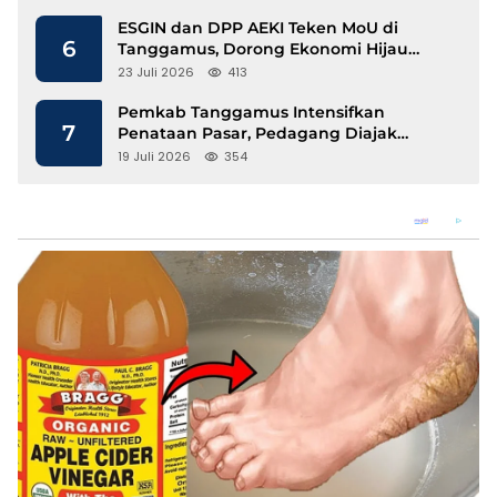
ESGIN dan DPP AEKI Teken MoU di
6
Tanggamus, Dorong Ekonomi Hijau
Berbasis Kopi dan Perdagangan Karbon
23 Juli 2026
413
Pemkab Tanggamus Intensifkan
7
Penataan Pasar, Pedagang Diajak
Tempati Pasar Modern Talang Padang
19 Juli 2026
354