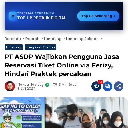
TERSEDIA
BPJS
Top Up Sekarang
TOP UP PRODUK DIGITAL
Beranda
Daerah
Lampung
Lampung Selatan
Lampung
Lampung Selatan
PT ASDP Wajibkan Pengguna Jasa
Reservasi Tiket Online via Ferizy,
Hindari Praktek percaloan
171
Nanda Hastedy
3 Min Baca
8 Juli 2024