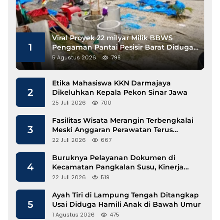
Viral Proyek 22 milyar Milik BBWS
1
Pengaman Pantai Pesisir Barat Diduga
Gunakan Besi Banci
5 Agustus 2026
798
Etika Mahasiswa KKN Darmajaya
2
Dikeluhkan Kepala Pekon Sinar Jawa
25 Juli 2026
700
Fasilitas Wisata Merangin Terbengkalai
3
Meski Anggaran Perawatan Terus
Mengalir
22 Juli 2026
667
Buruknya Pelayanan Dokumen di
4
Kecamatan Pangkalan Susu, Kinerja
Disdukcapil Langkat Disorot
22 Juli 2026
519
Ayah Tiri di Lampung Tengah Ditangkap
5
Usai Diduga Hamili Anak di Bawah Umur
1 Agustus 2026
475