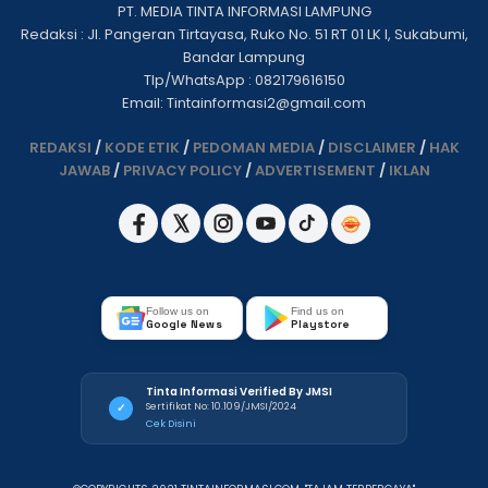
PT. MEDIA TINTA INFORMASI LAMPUNG
Redaksi : Jl. Pangeran Tirtayasa, Ruko No. 51 RT 01 LK I, Sukabumi,
Bandar Lampung
Tlp/WhatsApp : 082179616150
Email: Tintainformasi2@gmail.com
REDAKSI
/
KODE ETIK
/
PEDOMAN MEDIA
/
DISCLAIMER
/
HAK
JAWAB
/
PRIVACY POLICY
/
ADVERTISEMENT
/
IKLAN
Follow us on
Find us on
Google News
Playstore
Tinta Informasi Verified By JMSI
Sertifikat No: 10.109/JMSI/2024
✓
Cek Disini