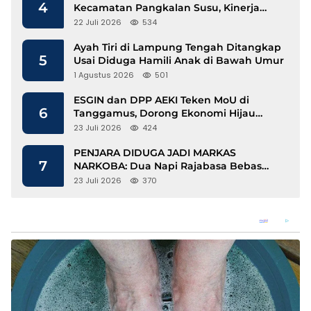
4
Kecamatan Pangkalan Susu, Kinerja
Disdukcapil Langkat Disorot
22 Juli 2026
534
Ayah Tiri di Lampung Tengah Ditangkap
5
Usai Diduga Hamili Anak di Bawah Umur
1 Agustus 2026
501
ESGIN dan DPP AEKI Teken MoU di
6
Tanggamus, Dorong Ekonomi Hijau
Berbasis Kopi dan Perdagangan Karbon
23 Juli 2026
424
PENJARA DIDUGA JADI MARKAS
7
NARKOBA: Dua Napi Rajabasa Bebas
Gunakan HP, Muncul Dugaan
23 Juli 2026
370
Keterlibatan Oknum Petugas