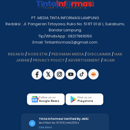
PT. MEDIA TINTA INFORMASI LAMPUNG
Redaksi : Jl. Pangeran Tirtayasa, Ruko No. 51 RT 01 LK I, Sukabumi,
Bandar Lampung
Tlp/WhatsApp : 082179616150
Email: Tintainformasi2@gmail.com
REDAKSI
/
KODE ETIK
/
PEDOMAN MEDIA
/
DISCLAIMER
/
HAK
JAWAB
/
PRIVACY POLICY
/
ADVERTISEMENT
/
IKLAN
Follow us on
Find us on
Google News
Playstore
Tinta Informasi Verified By JMSI
Sertifikat No: 10.109/JMSI/2024
✓
Cek Disini