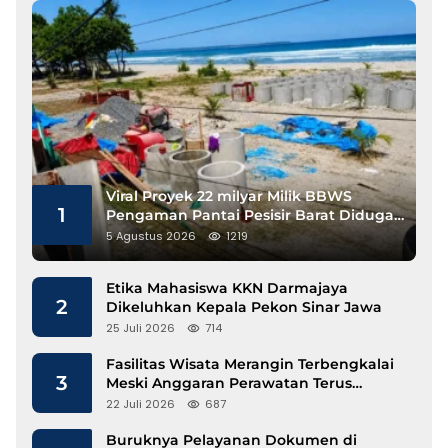
Viral Proyek 22 milyar Milik BBWS
1
Pengaman Pantai Pesisir Barat Diduga
Gunakan Besi Banci
5 Agustus 2026
1219
Etika Mahasiswa KKN Darmajaya
2
Dikeluhkan Kepala Pekon Sinar Jawa
25 Juli 2026
714
Fasilitas Wisata Merangin Terbengkalai
3
Meski Anggaran Perawatan Terus
Mengalir
22 Juli 2026
687
Buruknya Pelayanan Dokumen di