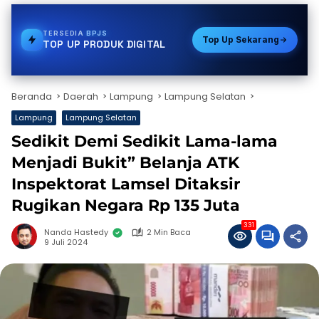
TERSEDIA
VOUCHER GAME
Top Up Sekarang
TOP UP PRODUK DIGITAL
Beranda
Daerah
Lampung
Lampung Selatan
Lampung
Lampung Selatan
Sedikit Demi Sedikit Lama-lama
Menjadi Bukit” Belanja ATK
Inspektorat Lamsel Ditaksir
Rugikan Negara Rp 135 Juta
331
Nanda Hastedy
2 Min Baca
9 Juli 2024