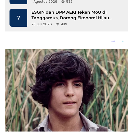
1 Agustus 2026
532
ESGIN dan DPP AEKI Teken MoU di
7
Tanggamus, Dorong Ekonomi Hijau
Berbasis Kopi dan Perdagangan Karbon
23 Juli 2026
439