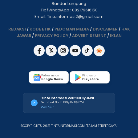
Bandar Lampung
Tlp/WhatsApp : 082179616150
Email: Tintainformasi2@gmail.com
REDAKSI
/
KODE ETIK
/
PEDOMAN MEDIA
/
DISCLAIMER
/
HAK
JAWAB
/
PRIVACY POLICY
/
ADVERTISEMENT
/
IKLAN
Follow us on
Find us on
Google News
Playstore
Tinta Informasi Verified By JMSI
Sertifikat No: 10.109/JMSI/2024
✓
Cek Disini
©COPYRIGHTS 2021 TINTAINFORMASI.COM. "TAJAM TERPERCAYA"