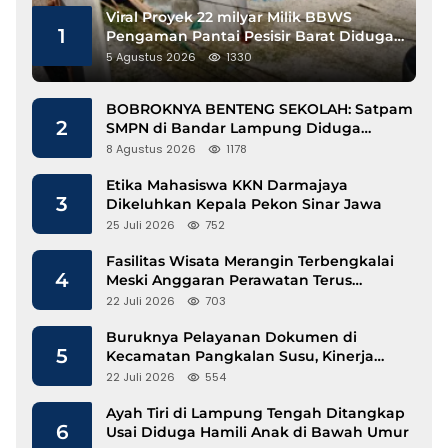
Viral Proyek 22 milyar Milik BBWS
1
Pengaman Pantai Pesisir Barat Diduga
Gunakan Besi Banci
5 Agustus 2026
1330
BOBROKNYA BENTENG SEKOLAH: Satpam
2
SMPN di Bandar Lampung Diduga
Lecehkan Siswi
8 Agustus 2026
1178
Etika Mahasiswa KKN Darmajaya
3
Dikeluhkan Kepala Pekon Sinar Jawa
25 Juli 2026
752
Fasilitas Wisata Merangin Terbengkalai
4
Meski Anggaran Perawatan Terus
Mengalir
22 Juli 2026
703
Buruknya Pelayanan Dokumen di
5
Kecamatan Pangkalan Susu, Kinerja
Disdukcapil Langkat Disorot
22 Juli 2026
554
Ayah Tiri di Lampung Tengah Ditangkap
6
Usai Diduga Hamili Anak di Bawah Umur