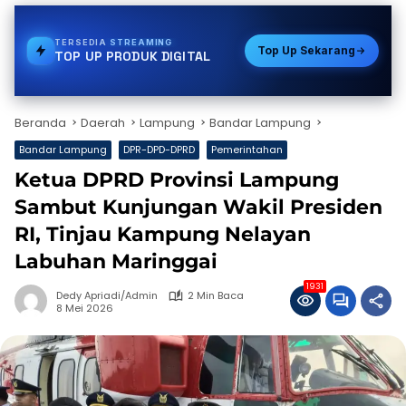
TERSEDIA
BPJS
Top Up Sekarang
TOP UP PRODUK DIGITAL
Beranda
Daerah
Lampung
Bandar Lampung
Bandar Lampung
DPR-DPD-DPRD
Pemerintahan
Ketua DPRD Provinsi Lampung
Sambut Kunjungan Wakil Presiden
RI, Tinjau Kampung Nelayan
Labuhan Maringgai
1931
Dedy Apriadi/Admin
2 Min Baca
8 Mei 2026