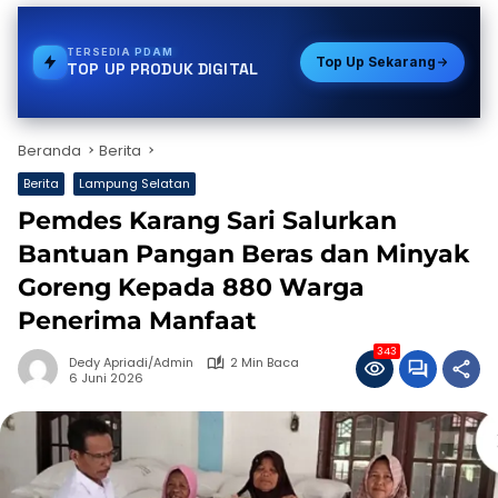
TERSEDIA
PAKET DATA
Top Up Sekarang
TOP UP PRODUK DIGITAL
Beranda
Berita
Berita
Lampung Selatan
Pemdes Karang Sari Salurkan
Bantuan Pangan Beras dan Minyak
Goreng Kepada 880 Warga
Penerima Manfaat
343
Dedy Apriadi/Admin
2 Min Baca
6 Juni 2026