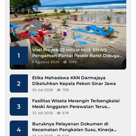
Viral Proyek 22 milyar Milik BBWS
1
Pengaman Pantai Pesisir Barat Diduga
Gunakan Besi Banci
5 Agustus 2026
1084
Etika Mahasiswa KKN Darmajaya
2
Dikeluhkan Kepala Pekon Sinar Jawa
25 Juli 2026
706
Fasilitas Wisata Merangin Terbengkalai
3
Meski Anggaran Perawatan Terus
Mengalir
22 Juli 2026
678
Buruknya Pelayanan Dokumen di
4
Kecamatan Pangkalan Susu, Kinerja
Disdukcapil Langkat Disorot
22 Juli 2026
523