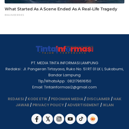
PT. MEDIA TINTA INFORMASI LAMPUNG
Redaksi : Jl. Pangeran Tirtayasa, Ruko No. 51 RT 01 LK I, Sukabumi,
Bandar Lampung
Tlp/WhatsApp : 082179616150
Email: Tintainformasi2@gmail.com
REDAKSI
/
KODE ETIK
/
PEDOMAN MEDIA
/
DISCLAIMER
/
HAK
JAWAB
/
PRIVACY POLICY
/
ADVERTISEMENT
/
IKLAN