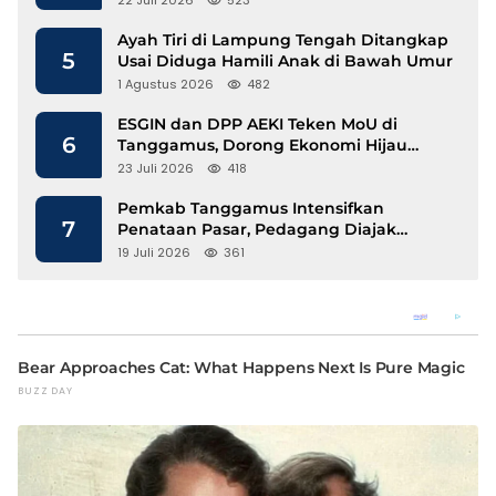
Ayah Tiri di Lampung Tengah Ditangkap
5
Usai Diduga Hamili Anak di Bawah Umur
1 Agustus 2026
482
ESGIN dan DPP AEKI Teken MoU di
6
Tanggamus, Dorong Ekonomi Hijau
Berbasis Kopi dan Perdagangan Karbon
23 Juli 2026
418
Pemkab Tanggamus Intensifkan
7
Penataan Pasar, Pedagang Diajak
Tempati Pasar Modern Talang Padang
19 Juli 2026
361