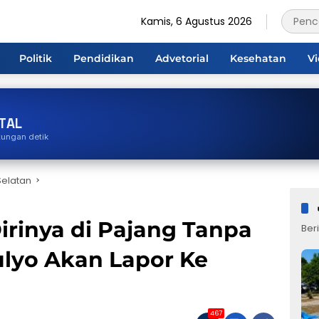
Kamis, 6 Agustus 2026
Politik
Pendidikan
Advetorial
Kesehatan
V
TAL
tungan detik
elatan
irinya di Pajang Tanpa
Beri
ulyo Akan Lapor Ke
467