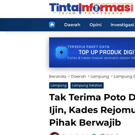
Langsung
ke
konten
Home
Daerah
Opini
Investigasi
TERSEDIA
TOKEN PLN
TOP UP PRODUK DIGI
Saldo & token masuk otomatis dalam hi
Beranda
Daerah
Lampung
Lampung S
Lampung
Lampung Selatan
Tak Terima Poto D
Ijin, Kades Rejom
Pihak Berwajib