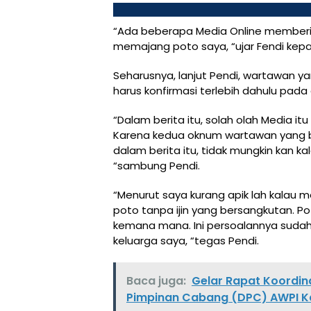
“Ada beberapa Media Online memberita
memajang poto saya, “ujar Fendi kep
Seharusnya, lanjut Pendi, wartawan y
harus konfirmasi terlebih dahulu pada d
“Dalam berita itu, solah olah Media i
Karena kedua oknum wartawan yang 
dalam berita itu, tidak mungkin kan k
“sambung Pendi.
“Menurut saya kurang apik lah kalau 
poto tanpa ijin yang bersangkutan. P
kemana mana. Ini persoalannya sudah
keluarga saya, “tegas Pendi.
Baca juga:
Gelar Rapat Koordi
Pimpinan Cabang (DPC) AWPI K