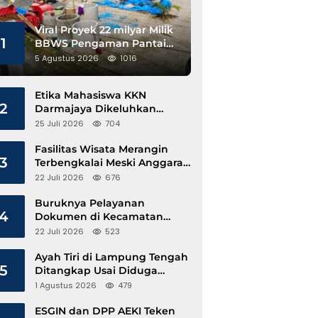
Viral Proyek 22 milyar Milik
1
BBWS Pengaman Pantai
Pesisir Barat Diduga
5 Agustus 2026
1016
Gunakan Besi Banci
Etika Mahasiswa KKN
2
Darmajaya Dikeluhkan
Kepala Pekon Sinar Jawa
25 Juli 2026
704
Fasilitas Wisata Merangin
3
Terbengkalai Meski Anggaran
Perawatan Terus Mengalir
22 Juli 2026
676
Buruknya Pelayanan
4
Dokumen di Kecamatan
Pangkalan Susu, Kinerja
22 Juli 2026
523
Disdukcapil Langkat Disorot
Ayah Tiri di Lampung Tengah
5
Ditangkap Usai Diduga
Hamili Anak di Bawah Umur
1 Agustus 2026
479
ESGIN dan DPP AEKI Teken