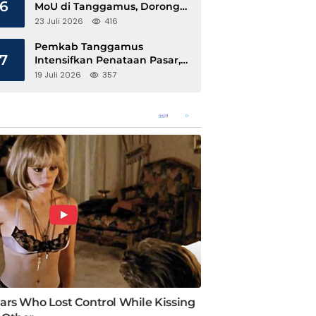
6
MoU di Tanggamus, Dorong
Ekonomi Hijau Berbasis Kopi
23 Juli 2026
416
dan Perdagangan Karbon
Pemkab Tanggamus
7
Intensifkan Penataan Pasar,
Pedagang Diajak Tempati
19 Juli 2026
357
Pasar Modern Talang Padang