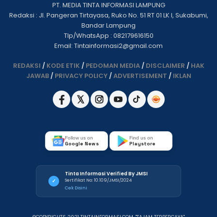
PT. MEDIA TINTA INFORMASI LAMPUNG
Redaksi : Jl. Pangeran Tirtayasa, Ruko No. 51 RT 01 LK I, Sukabumi,
Bandar Lampung
Tlp/WhatsApp : 082179616150
Email: Tintainformasi2@gmail.com
REDAKSI
/
KODE ETIK
/
PEDOMAN MEDIA
/
DISCLAIMER
/
HAK
JAWAB
/
PRIVACY POLICY
/
ADVERTISEMENT
/
IKLAN
Follow us on
Find us on
Google News
Playstore
Tinta Informasi Verified By JMSI
Sertifikat No: 10.109/JMSI/2024
✓
Cek Disini