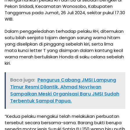
Pekon Sridadi, Kecamatan Wonosobo, Kabupaten
Tanggamus pada Jumat, 26 Juli 2024, sekitar pukul 17.30
WIB.
Dalam penggeledahan terhadap pelaku RH, ditemukan
satu bilah senjata tajam dengan sarung warna hitam
yang diselipkan di pinggang sebelah kiri, serta lima
mata kunci letter T yang disimpan dalam kantung kecil
warna merah bertuliskan Honda di saku celana sebelah
kiri.
Baca juga:
Pengurus Cabang JMSI Lampung
Timur Resmi Dilantik, Ahmad Novriwan
Sampaikan Meski Organisasi Baru JMSI Sudah
Terbentuk Sampai Papua.
“Kedua pelaku mengakui telah melakukan perbuatan
tersebut secara bersama-sama. Barang bukti berupa
sepeda motor jenis Suzuki Satria FU 150 warna biru putih