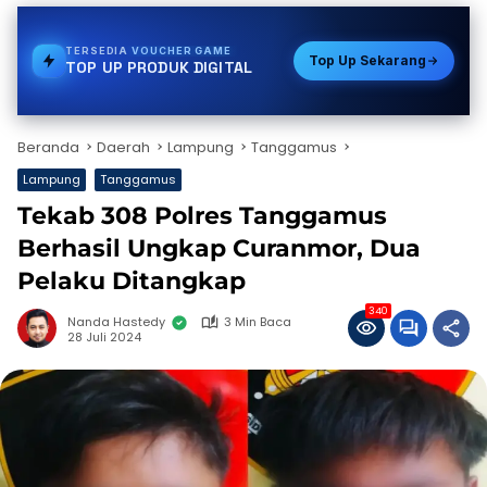
TERSEDIA
E-WALLET
Top Up Sekarang
TOP UP PRODUK DIGITAL
Beranda
Daerah
Lampung
Tanggamus
Lampung
Tanggamus
Tekab 308 Polres Tanggamus
Berhasil Ungkap Curanmor, Dua
Pelaku Ditangkap
340
Nanda Hastedy
3 Min Baca
28 Juli 2024