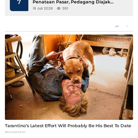
7
Penataan Pasar, Pedagang Diajak
Tempati Pasar Modern Talang Padang
19 Juli 2026
361