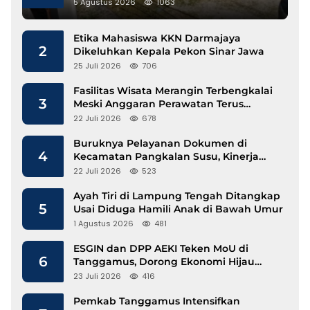
Gunakan Besi Banci
5 Agustus 2026
1063
Etika Mahasiswa KKN Darmajaya
2
Dikeluhkan Kepala Pekon Sinar Jawa
25 Juli 2026
706
Fasilitas Wisata Merangin Terbengkalai
3
Meski Anggaran Perawatan Terus
Mengalir
22 Juli 2026
678
Buruknya Pelayanan Dokumen di
4
Kecamatan Pangkalan Susu, Kinerja
Disdukcapil Langkat Disorot
22 Juli 2026
523
Ayah Tiri di Lampung Tengah Ditangkap
5
Usai Diduga Hamili Anak di Bawah Umur
1 Agustus 2026
481
ESGIN dan DPP AEKI Teken MoU di
6
Tanggamus, Dorong Ekonomi Hijau
Berbasis Kopi dan Perdagangan Karbon
23 Juli 2026
416
Pemkab Tanggamus Intensifkan