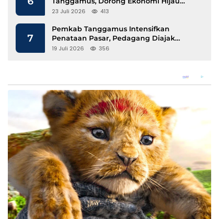
6
Tanggamus, Dorong Ekonomi Hijau
Berbasis Kopi dan Perdagangan Karbon
23 Juli 2026
413
Pemkab Tanggamus Intensifkan
7
Penataan Pasar, Pedagang Diajak
Tempati Pasar Modern Talang Padang
19 Juli 2026
356