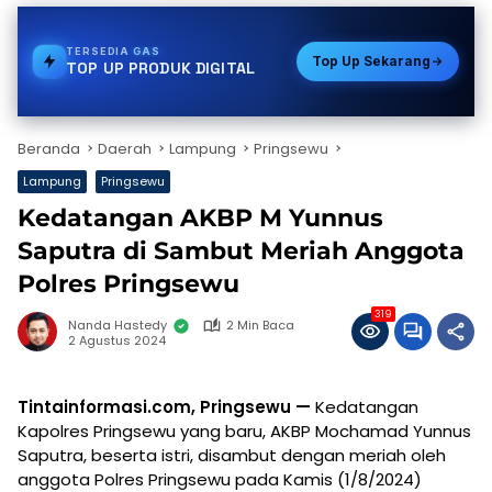
TERSEDIA
PDAM
Top Up Sekarang
TOP UP PRODUK DIGITAL
Beranda
Daerah
Lampung
Pringsewu
Lampung
Pringsewu
Kedatangan AKBP M Yunnus
Saputra di Sambut Meriah Anggota
Polres Pringsewu
319
Nanda Hastedy
2 Min Baca
2 Agustus 2024
Tintainformasi.com, Pringsewu —
Kedatangan
Kapolres Pringsewu yang baru, AKBP Mochamad Yunnus
Saputra, beserta istri, disambut dengan meriah oleh
anggota Polres Pringsewu pada Kamis (1/8/2024)