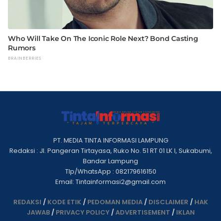
PT. MEDIA TINTA INFORMASI LAMPUNG
Redaksi : Jl. Pangeran Tirtayasa, Ruko No. 51 RT 01 LK I, Sukabumi,
Bandar Lampung
Tlp/WhatsApp : 082179616150
Email: Tintainformasi2@gmail.com
REDAKSI
/
KODE ETIK
/
PEDOMAN MEDIA
/
DISCLAIMER
/
HAK
JAWAB
/
PRIVACY POLICY
/
ADVERTISEMENT
/
IKLAN