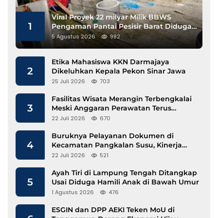
Viral Proyek 22 milyar Milik BBWS
1
Pengaman Pantai Pesisir Barat Diduga
Gunakan Besi Banci
5 Agustus 2026
982
Etika Mahasiswa KKN Darmajaya
2
Dikeluhkan Kepala Pekon Sinar Jawa
25 Juli 2026
703
Fasilitas Wisata Merangin Terbengkalai
3
Meski Anggaran Perawatan Terus
Mengalir
22 Juli 2026
670
Buruknya Pelayanan Dokumen di
4
Kecamatan Pangkalan Susu, Kinerja
Disdukcapil Langkat Disorot
22 Juli 2026
521
Ayah Tiri di Lampung Tengah Ditangkap
5
Usai Diduga Hamili Anak di Bawah Umur
1 Agustus 2026
476
ESGIN dan DPP AEKI Teken MoU di