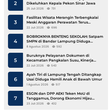
2
Dikeluhkan Kepala Pekon Sinar Jawa
25 Juli 2026
731
Fasilitas Wisata Merangin Terbengkalai
3
Meski Anggaran Perawatan Terus
Mengalir
22 Juli 2026
696
BOBROKNYA BENTENG SEKOLAH: Satpam
4
SMPN di Bandar Lampung Diduga
Lecehkan Siswi
8 Agustus 2026
592
Buruknya Pelayanan Dokumen di
5
Kecamatan Pangkalan Susu, Kinerja
Disdukcapil Langkat Disorot
22 Juli 2026
543
Ayah Tiri di Lampung Tengah Ditangkap
6
Usai Diduga Hamili Anak di Bawah Umur
1 Agustus 2026
517
ESGIN dan DPP AEKI Teken MoU di
7
Tanggamus, Dorong Ekonomi Hijau
Berbasis Kopi dan Perdagangan Karbon
23 Juli 2026
432