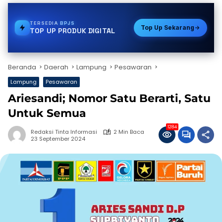
TERSEDIA
TOKEN PLN
Top Up Sekarang
TOP UP PRODUK DIGITAL
Beranda
Daerah
Lampung
Pesawaran
Lampung
Pesawaran
Ariesandi; Nomor Satu Berarti, Satu
Untuk Semua
1284
Redaksi Tinta Informasi
2 Min Baca
23 September 2024