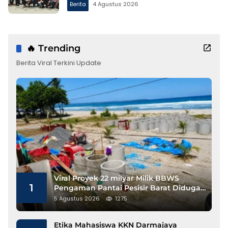
Berita
4 Agustus 2026
🔥 Trending
Berita Viral Terkini Update
Viral Proyek 22 milyar Milik BBWS
1
Pengaman Pantai Pesisir Barat Diduga
Gunakan Besi Banci
5 Agustus 2026
1275
Etika Mahasiswa KKN Darmajaya