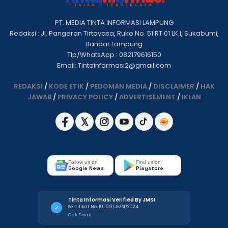
PT. MEDIA TINTA INFORMASI LAMPUNG
Redaksi : Jl. Pangeran Tirtayasa, Ruko No. 51 RT 01 LK I, Sukabumi,
Bandar Lampung
Tlp/WhatsApp : 082179616150
Email: Tintainformasi2@gmail.com
REDAKSI
/
KODE ETIK
/
PEDOMAN MEDIA
/
DISCLAIMER
/
HAK
JAWAB
/
PRIVACY POLICY
/
ADVERTISEMENT
/
IKLAN
Follow us on
Find us on
Google News
Playstore
Tinta Informasi Verified By JMSI
Sertifikat No: 10.109/JMSI/2024
✓
Cek Disini