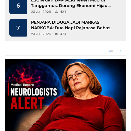
6
Tanggamus, Dorong Ekonomi Hijau
Berbasis Kopi dan Perdagangan Karbon
23 Juli 2026
424
PENJARA DIDUGA JADI MARKAS
7
NARKOBA: Dua Napi Rajabasa Bebas
Gunakan HP, Muncul Dugaan
23 Juli 2026
370
Keterlibatan Oknum Petugas