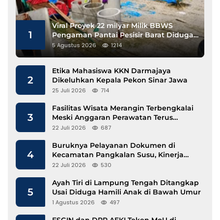
Viral Proyek 22 milyar Milik BBWS
1
Pengaman Pantai Pesisir Barat Diduga
Gunakan Besi Banci
5 Agustus 2026
1214
Etika Mahasiswa KKN Darmajaya
2
Dikeluhkan Kepala Pekon Sinar Jawa
25 Juli 2026
714
Fasilitas Wisata Merangin Terbengkalai
3
Meski Anggaran Perawatan Terus
Mengalir
22 Juli 2026
687
Buruknya Pelayanan Dokumen di
4
Kecamatan Pangkalan Susu, Kinerja
Disdukcapil Langkat Disorot
22 Juli 2026
530
Ayah Tiri di Lampung Tengah Ditangkap
5
Usai Diduga Hamili Anak di Bawah Umur
1 Agustus 2026
497
ESGIN dan DPP AEKI Teken MoU di