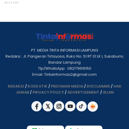
PT. MEDIA TINTA INFORMASI LAMPUNG
Redaksi : Jl. Pangeran Tirtayasa, Ruko No. 51 RT 01 LK I, Sukabumi,
Bandar Lampung
Tlp/WhatsApp : 082179616150
Email: Tintainformasi2@gmail.com
REDAKSI
/
KODE ETIK
/
PEDOMAN MEDIA
/
DISCLAIMER
/
HAK
JAWAB
/
PRIVACY POLICY
/
ADVERTISEMENT
/
IKLAN