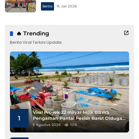
Berita
15 Juli 2026
🔥 Trending
Berita Viral Terkini Update
Viral Proyek 22 milyar Milik BBWS
1
Pengaman Pantai Pesisir Barat Diduga
Gunakan Besi Banci
5 Agustus 2026
1129