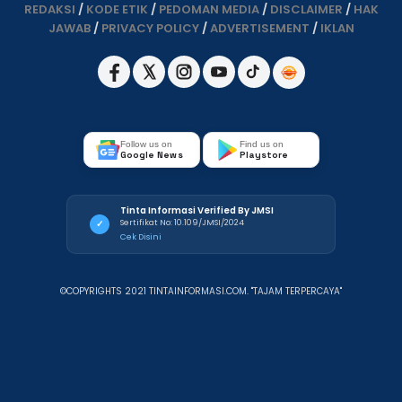
REDAKSI
/
KODE ETIK
/
PEDOMAN MEDIA
/
DISCLAIMER
/
HAK
JAWAB
/
PRIVACY POLICY
/
ADVERTISEMENT
/
IKLAN
Follow us on
Find us on
Google News
Playstore
Tinta Informasi Verified By JMSI
Sertifikat No: 10.109/JMSI/2024
✓
Cek Disini
©COPYRIGHTS 2021 TINTAINFORMASI.COM. "TAJAM TERPERCAYA"