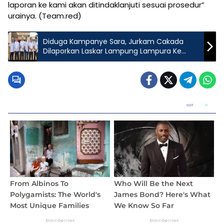
laporan ke kami akan ditindaklanjuti sesuai prosedur”
urainya. (Team.red)
Diduga Kampanye Sara, Jurkam Cakada
Dilaporkan Laskar Lampung Lampura Ke
Bawaslu