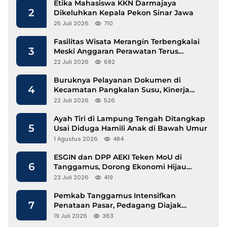
Etika Mahasiswa KKN Darmajaya
2
Dikeluhkan Kepala Pekon Sinar Jawa
25 Juli 2026
710
Fasilitas Wisata Merangin Terbengkalai
3
Meski Anggaran Perawatan Terus
Mengalir
22 Juli 2026
682
Buruknya Pelayanan Dokumen di
4
Kecamatan Pangkalan Susu, Kinerja
Disdukcapil Langkat Disorot
22 Juli 2026
526
Ayah Tiri di Lampung Tengah Ditangkap
5
Usai Diduga Hamili Anak di Bawah Umur
1 Agustus 2026
484
ESGIN dan DPP AEKI Teken MoU di
6
Tanggamus, Dorong Ekonomi Hijau
Berbasis Kopi dan Perdagangan Karbon
23 Juli 2026
419
Pemkab Tanggamus Intensifkan
7
Penataan Pasar, Pedagang Diajak
Tempati Pasar Modern Talang Padang
19 Juli 2026
363