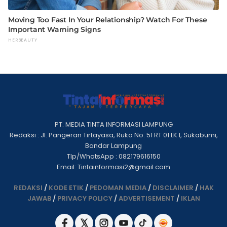
PT. MEDIA TINTA INFORMASI LAMPUNG
Redaksi : Jl. Pangeran Tirtayasa, Ruko No. 51 RT 01 LK I, Sukabumi,
Bandar Lampung
Tlp/WhatsApp : 082179616150
Email: Tintainformasi2@gmail.com
REDAKSI
/
KODE ETIK
/
PEDOMAN MEDIA
/
DISCLAIMER
/
HAK
JAWAB
/
PRIVACY POLICY
/
ADVERTISEMENT
/
IKLAN