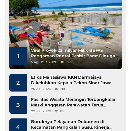
Viral Proyek 22 milyar Milik BBWS
1
Pengaman Pantai Pesisir Barat Diduga
Gunakan Besi Banci
5 Agustus 2026
1233
Etika Mahasiswa KKN Darmajaya
2
Dikeluhkan Kepala Pekon Sinar Jawa
25 Juli 2026
719
Fasilitas Wisata Merangin Terbengkalai
3
Meski Anggaran Perawatan Terus
Mengalir
22 Juli 2026
690
Buruknya Pelayanan Dokumen di
4
Kecamatan Pangkalan Susu, Kinerja