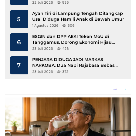
Disdukcapil Langkat Disorot
22 Juli 2026
536
Ayah Tiri di Lampung Tengah Ditangkap
5
Usai Diduga Hamili Anak di Bawah Umur
1 Agustus 2026
506
ESGIN dan DPP AEKI Teken MoU di
6
Tanggamus, Dorong Ekonomi Hijau
Berbasis Kopi dan Perdagangan Karbon
23 Juli 2026
426
PENJARA DIDUGA JADI MARKAS
7
NARKOBA: Dua Napi Rajabasa Bebas
Gunakan HP, Muncul Dugaan
23 Juli 2026
372
Keterlibatan Oknum Petugas