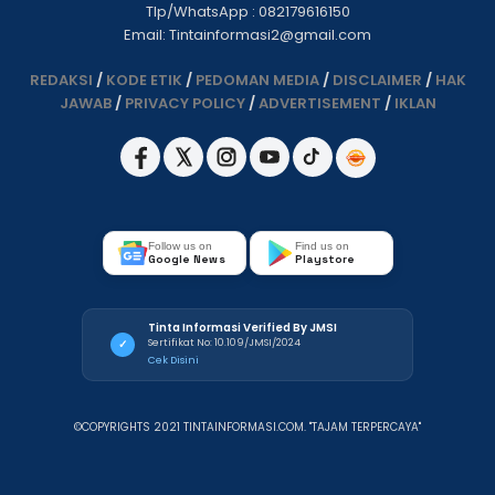
Tlp/WhatsApp : 082179616150
Email: Tintainformasi2@gmail.com
REDAKSI
/
KODE ETIK
/
PEDOMAN MEDIA
/
DISCLAIMER
/
HAK
JAWAB
/
PRIVACY POLICY
/
ADVERTISEMENT
/
IKLAN
Follow us on
Find us on
Google News
Playstore
Tinta Informasi Verified By JMSI
Sertifikat No: 10.109/JMSI/2024
✓
Cek Disini
©COPYRIGHTS 2021 TINTAINFORMASI.COM. "TAJAM TERPERCAYA"