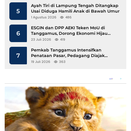
Ayah Tiri di Lampung Tengah Ditangkap
5
Usai Diduga Hamili Anak di Bawah Umur
1 Agustus 2026
486
ESGIN dan DPP AEKI Teken MoU di
6
Tanggamus, Dorong Ekonomi Hijau
Berbasis Kopi dan Perdagangan Karbon
23 Juli 2026
419
Pemkab Tanggamus Intensifkan
7
Penataan Pasar, Pedagang Diajak
Tempati Pasar Modern Talang Padang
19 Juli 2026
363