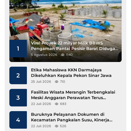
Viral Proyek 22 milyar Milik BBWS
1
Pengaman Pantai Pesisir Barat Diduga
Gunakan Besi Banci
5 Agustus 2026
1140
Etika Mahasiswa KKN Darmajaya
2
Dikeluhkan Kepala Pekon Sinar Jawa
25 Juli 2026
710
Fasilitas Wisata Merangin Terbengkalai
3
Meski Anggaran Perawatan Terus
Mengalir
22 Juli 2026
683
Buruknya Pelayanan Dokumen di
4
Kecamatan Pangkalan Susu, Kinerja
Disdukcapil Langkat Disorot
22 Juli 2026
526