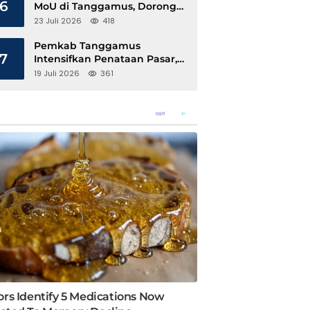
6
MoU di Tanggamus, Dorong
Ekonomi Hijau Berbasis Kopi
23 Juli 2026
418
dan Perdagangan Karbon
Pemkab Tanggamus
7
Intensifkan Penataan Pasar,
Pedagang Diajak Tempati
19 Juli 2026
361
Pasar Modern Talang Padang