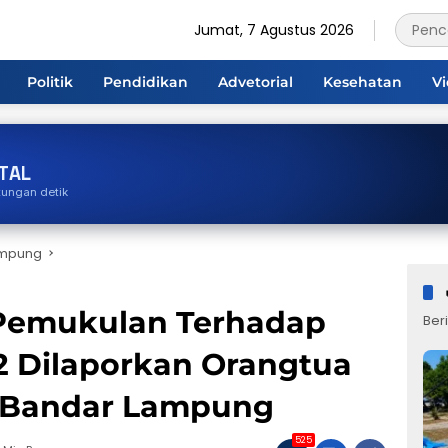
Jumat, 7 Agustus 2026
Politik
Pendidikan
Advetorial
Kesehatan
V
TAL
tungan detik
ampung
Pemukulan Terhadap
Beri
2 Dilaporkan Orangtua
a Bandar Lampung
525