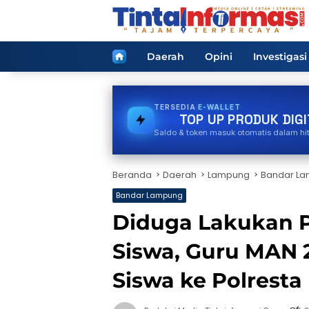
Langsung
ke
konten
Home
Daerah
Opini
Investigasi
TERSEDIA
PAKET DATA
TOP UP PRODUK DIGI
Saldo & token masuk otomatis dalam hi
Beranda
Daerah
Lampung
Bandar L
Bandar Lampung
Diduga Lakukan 
Siswa, Guru MAN 
Siswa ke Polrest