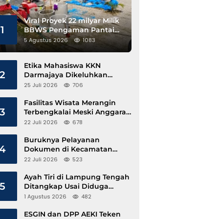
Viral Proyek 22 milyar Milik
1
BBWS Pengaman Pantai
Pesisir Barat Diduga
5 Agustus 2026
1083
Gunakan Besi Banci
Etika Mahasiswa KKN
2
Darmajaya Dikeluhkan
Kepala Pekon Sinar Jawa
25 Juli 2026
706
Fasilitas Wisata Merangin
3
Terbengkalai Meski Anggaran
Perawatan Terus Mengalir
22 Juli 2026
678
Buruknya Pelayanan
4
Dokumen di Kecamatan
Pangkalan Susu, Kinerja
22 Juli 2026
523
Disdukcapil Langkat Disorot
Ayah Tiri di Lampung Tengah
5
Ditangkap Usai Diduga
Hamili Anak di Bawah Umur
1 Agustus 2026
482
ESGIN dan DPP AEKI Teken