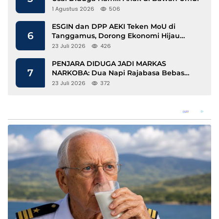
1 Agustus 2026
506
ESGIN dan DPP AEKI Teken MoU di
6
Tanggamus, Dorong Ekonomi Hijau
Berbasis Kopi dan Perdagangan Karbon
23 Juli 2026
426
PENJARA DIDUGA JADI MARKAS
7
NARKOBA: Dua Napi Rajabasa Bebas
Gunakan HP, Muncul Dugaan
23 Juli 2026
372
Keterlibatan Oknum Petugas