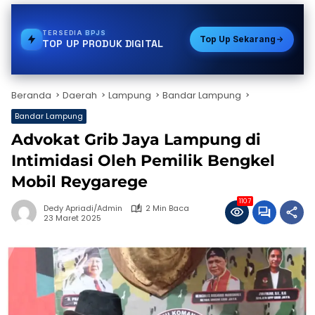
TERSEDIA
VOUCHER GAME
Top Up Sekarang
TOP UP PRODUK DIGITAL
Beranda
Daerah
Lampung
Bandar Lampung
Bandar Lampung
Advokat Grib Jaya Lampung di
Intimidasi Oleh Pemilik Bengkel
Mobil Reygarege
1107
Dedy Apriadi/Admin
2 Min Baca
23 Maret 2025