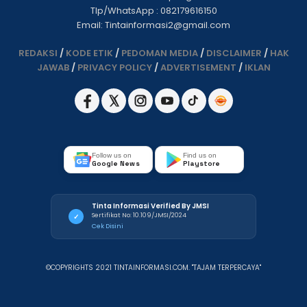
Tlp/WhatsApp : 082179616150
Email: Tintainformasi2@gmail.com
REDAKSI
/
KODE ETIK
/
PEDOMAN MEDIA
/
DISCLAIMER
/
HAK
JAWAB
/
PRIVACY POLICY
/
ADVERTISEMENT
/
IKLAN
Follow us on
Find us on
Google News
Playstore
Tinta Informasi Verified By JMSI
Sertifikat No: 10.109/JMSI/2024
✓
Cek Disini
©COPYRIGHTS 2021 TINTAINFORMASI.COM. "TAJAM TERPERCAYA"