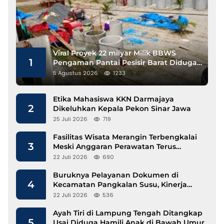
Viral Proyek 22 milyar Milik BBWS
1
Pengaman Pantai Pesisir Barat Diduga
Gunakan Besi Banci
5 Agustus 2026
1233
Etika Mahasiswa KKN Darmajaya
2
Dikeluhkan Kepala Pekon Sinar Jawa
25 Juli 2026
719
Fasilitas Wisata Merangin Terbengkalai
3
Meski Anggaran Perawatan Terus
Mengalir
22 Juli 2026
690
Buruknya Pelayanan Dokumen di
4
Kecamatan Pangkalan Susu, Kinerja
Disdukcapil Langkat Disorot
22 Juli 2026
536
Ayah Tiri di Lampung Tengah Ditangkap
5
Usai Diduga Hamili Anak di Bawah Umur