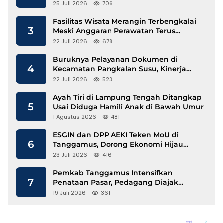
25 Juli 2026
706
Fasilitas Wisata Merangin Terbengkalai
3
Meski Anggaran Perawatan Terus
Mengalir
22 Juli 2026
678
Buruknya Pelayanan Dokumen di
4
Kecamatan Pangkalan Susu, Kinerja
Disdukcapil Langkat Disorot
22 Juli 2026
523
Ayah Tiri di Lampung Tengah Ditangkap
5
Usai Diduga Hamili Anak di Bawah Umur
1 Agustus 2026
481
ESGIN dan DPP AEKI Teken MoU di
6
Tanggamus, Dorong Ekonomi Hijau
Berbasis Kopi dan Perdagangan Karbon
23 Juli 2026
416
Pemkab Tanggamus Intensifkan
7
Penataan Pasar, Pedagang Diajak
Tempati Pasar Modern Talang Padang
19 Juli 2026
361