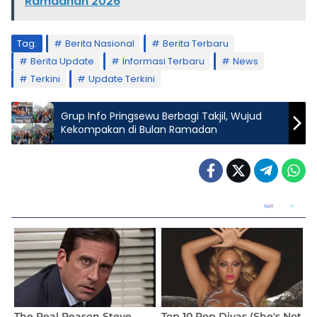
Ramadhan 2026
Tag:
Berita Nasional
Berita Terbaru
Berita Update
Informasi Terbaru
News
Terkini
Update Terkini
Grup Info Pringsewu Berbagi Takjil, Wujud
Kekompakan di Bulan Ramadan