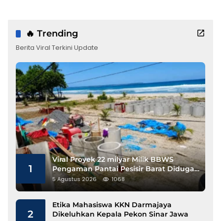
🔥 Trending
Berita Viral Terkini Update
Viral Proyek 22 milyar Milik BBWS
1
Pengaman Pantai Pesisir Barat Diduga
Gunakan Besi Banci
5 Agustus 2026
1068
Etika Mahasiswa KKN Darmajaya
2
Dikeluhkan Kepala Pekon Sinar Jawa