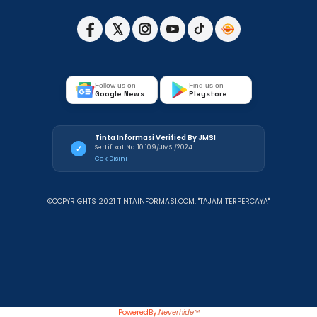
Follow us on
Find us on
Google News
Playstore
Tinta Informasi Verified By JMSI
Sertifikat No: 10.109/JMSI/2024
✓
Cek Disini
©COPYRIGHTS 2021 TINTAINFORMASI.COM. "TAJAM TERPERCAYA"
PoweredBy:
Neverhide™