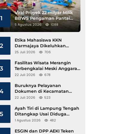
Viral Proyek 22 milyar Milik
1
BBWS Pengaman Pantai
Pesisir Barat Diduga
5 Agustus 2026
1088
Gunakan Besi Banci
Etika Mahasiswa KKN
2
Darmajaya Dikeluhkan
Kepala Pekon Sinar Jawa
25 Juli 2026
706
Fasilitas Wisata Merangin
3
Terbengkalai Meski Anggaran
Perawatan Terus Mengalir
22 Juli 2026
678
Buruknya Pelayanan
4
Dokumen di Kecamatan
Pangkalan Susu, Kinerja
22 Juli 2026
523
Disdukcapil Langkat Disorot
Ayah Tiri di Lampung Tengah
5
Ditangkap Usai Diduga
Hamili Anak di Bawah Umur
1 Agustus 2026
482
ESGIN dan DPP AEKI Teken