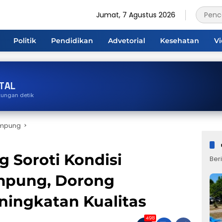
Jumat, 7 Agustus 2026
Politik
Pendidikan
Advetorial
Kesehatan
V
TAL
tungan detik
ampung
 Soroti Kondisi
Beri
mpung, Dorong
ningkatan Kualitas
498