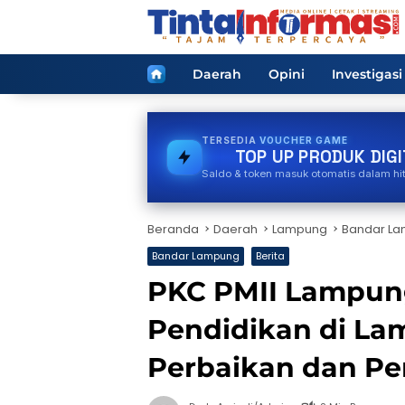
Langsung
ke
konten
Home
Daerah
Opini
Investigasi
TERSEDIA
STREAMING
TOP UP PRODUK DIGI
Saldo & token masuk otomatis dalam hi
Beranda
Daerah
Lampung
Bandar L
Bandar Lampung
Berita
PKC PMII Lampung
Pendidikan di La
Perbaikan dan Pe