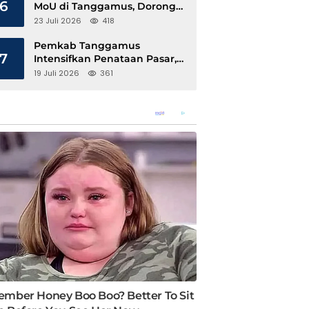
6
MoU di Tanggamus, Dorong
Ekonomi Hijau Berbasis Kopi
23 Juli 2026
418
dan Perdagangan Karbon
Pemkab Tanggamus
7
Intensifkan Penataan Pasar,
Pedagang Diajak Tempati
19 Juli 2026
361
Pasar Modern Talang Padang