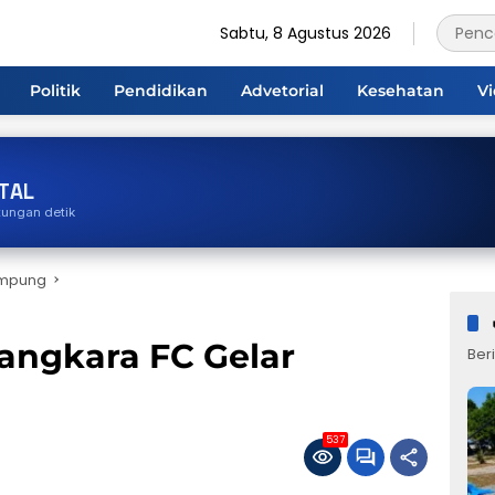
Sabtu, 8 Agustus 2026
Politik
Pendidikan
Advetorial
Kesehatan
V
TAL
tungan detik
ampung
angkara FC Gelar
Beri
537