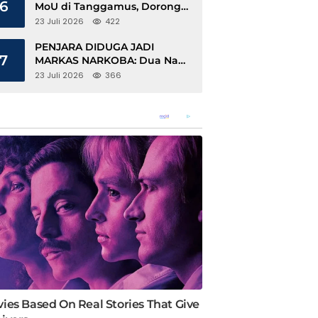
6
MoU di Tanggamus, Dorong
Ekonomi Hijau Berbasis Kopi
23 Juli 2026
422
dan Perdagangan Karbon
PENJARA DIDUGA JADI
7
MARKAS NARKOBA: Dua Napi
Rajabasa Bebas Gunakan HP,
23 Juli 2026
366
Muncul Dugaan Keterlibatan
Oknum Petugas