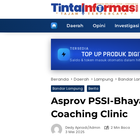
Langsung
ke
konten
Home
Daerah
Opini
Investigasi
TERSEDIA
PDAM
TOP UP PRODUK DIGI
Saldo & token masuk otomatis dalam hi
Beranda
Daerah
Lampung
Bandar L
Bandar Lampung
Berita
Asprov PSSI-Bhay
Coaching Clinic
Dedy Apriadi/Admin
2 Min Baca
3 Mei 2025