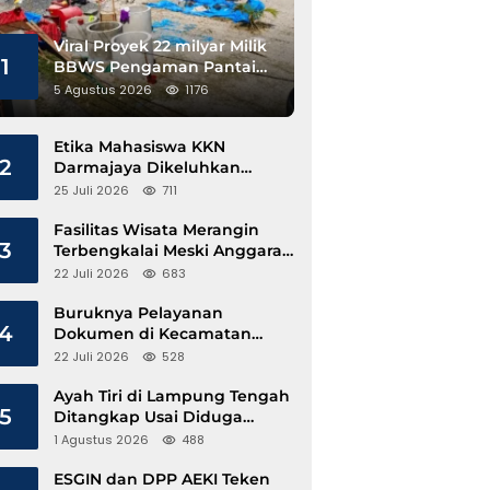
Viral Proyek 22 milyar Milik
1
BBWS Pengaman Pantai
Pesisir Barat Diduga
5 Agustus 2026
1176
Gunakan Besi Banci
Etika Mahasiswa KKN
2
Darmajaya Dikeluhkan
Kepala Pekon Sinar Jawa
25 Juli 2026
711
Fasilitas Wisata Merangin
3
Terbengkalai Meski Anggaran
Perawatan Terus Mengalir
22 Juli 2026
683
Buruknya Pelayanan
4
Dokumen di Kecamatan
Pangkalan Susu, Kinerja
22 Juli 2026
528
Disdukcapil Langkat Disorot
Ayah Tiri di Lampung Tengah
5
Ditangkap Usai Diduga
Hamili Anak di Bawah Umur
1 Agustus 2026
488
ESGIN dan DPP AEKI Teken