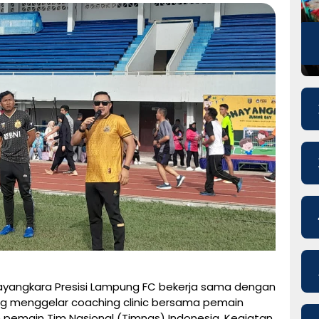
ayangkara Presisi Lampung FC bekerja sama dengan
ung menggelar coaching clinic bersama pemain
pemain Tim Nasional (Timnas) Indonesia. Kegiatan