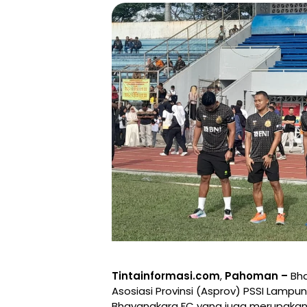
Tintainformasi.com
,
Pahoman –
Bh
Asosiasi Provinsi (Asprov) PSSI Lamp
Bhayangkara FC yang juga merupakan 