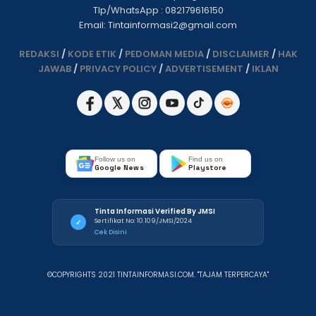
Tlp/WhatsApp : 082179616150
Email: Tintainformasi2@gmail.com
REDAKSI
/
KODE ETIK
/
PEDOMAN MEDIA
/
DISCLAIMER
/
HAK
JAWAB
/
PRIVACY POLICY
/
ADVERTISEMENT
/
IKLAN
Follow us on
Find us on
Google News
Playstore
Tinta Informasi Verified By JMSI
Sertifikat No: 10.109/JMSI/2024
✓
Cek Disini
©COPYRIGHTS 2021 TINTAINFORMASI.COM. "TAJAM TERPERCAYA"