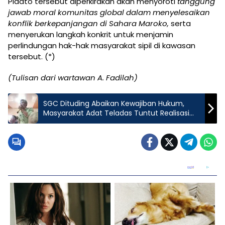
Pidato tersebut diperkirakan akan menyoroti
tanggung
jawab moral komunitas global dalam menyelesaikan
konflik berkepanjangan di Sahara Maroko,
serta
menyerukan langkah konkrit untuk menjamin
perlindungan hak-hak masyarakat sipil di kawasan
tersebut. (*)
(Tulisan dari wartawan A. Fadilah)
SGC Dituding Abaikan Kewajiban Hukum,
Masyarakat Adat Teladas Tuntut Realisasi
Plasma HGU 20 Persen