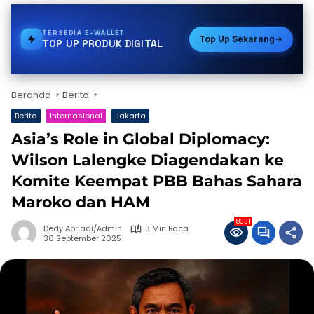
TERSEDIA
VOUCHER GAME
Top Up Sekarang
TOP UP PRODUK DIGITAL
Beranda
Berita
Berita
Internasional
Jakarta
Asia’s Role in Global Diplomacy:
Wilson Lalengke Diagendakan ke
Komite Keempat PBB Bahas Sahara
Maroko dan HAM
8331
Dedy Apriadi/Admin
3 Min Baca
30 September 2025