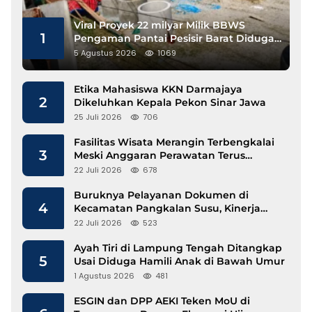
Viral Proyek 22 milyar Milik BBWS
1
Pengaman Pantai Pesisir Barat Diduga
Gunakan Besi Banci
5 Agustus 2026
1069
Etika Mahasiswa KKN Darmajaya
2
Dikeluhkan Kepala Pekon Sinar Jawa
25 Juli 2026
706
Fasilitas Wisata Merangin Terbengkalai
3
Meski Anggaran Perawatan Terus
Mengalir
22 Juli 2026
678
Buruknya Pelayanan Dokumen di
4
Kecamatan Pangkalan Susu, Kinerja
Disdukcapil Langkat Disorot
22 Juli 2026
523
Ayah Tiri di Lampung Tengah Ditangkap
5
Usai Diduga Hamili Anak di Bawah Umur
1 Agustus 2026
481
ESGIN dan DPP AEKI Teken MoU di