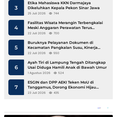
Etika Mahasiswa KKN Darmajaya
3
Dikeluhkan Kepala Pekon Sinar Jawa
25 Juli 2026
744
Fasilitas Wisata Merangin Terbengkalai
4
Meski Anggaran Perawatan Terus
Mengalir
22 Juli 2026
700
Buruknya Pelayanan Dokumen di
5
Kecamatan Pangkalan Susu, Kinerja
Disdukcapil Langkat Disorot
22 Juli 2026
550
Ayah Tiri di Lampung Tengah Ditangkap
6
Usai Diduga Hamili Anak di Bawah Umur
1 Agustus 2026
524
ESGIN dan DPP AEKI Teken MoU di
7
Tanggamus, Dorong Ekonomi Hijau
Berbasis Kopi dan Perdagangan Karbon
23 Juli 2026
435