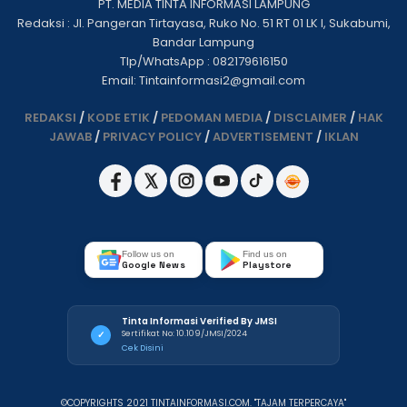
PT. MEDIA TINTA INFORMASI LAMPUNG
Redaksi : Jl. Pangeran Tirtayasa, Ruko No. 51 RT 01 LK I, Sukabumi,
Bandar Lampung
Tlp/WhatsApp : 082179616150
Email: Tintainformasi2@gmail.com
REDAKSI
/
KODE ETIK
/
PEDOMAN MEDIA
/
DISCLAIMER
/
HAK
JAWAB
/
PRIVACY POLICY
/
ADVERTISEMENT
/
IKLAN
Follow us on
Find us on
Google News
Playstore
Tinta Informasi Verified By JMSI
Sertifikat No: 10.109/JMSI/2024
✓
Cek Disini
©COPYRIGHTS 2021 TINTAINFORMASI.COM. "TAJAM TERPERCAYA"