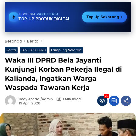
TERSEDIA
PULSA
Top Up Sekarang
TOP UP PRODUK DIGITAL
Beranda
Berita
Berita
DPR-DPD-DPRD
Lampung Selatan
Waka III DPRD Bela Jayanti
Kunjungi Korban Pekerja Ilegal di
Kalianda, Ingatkan Warga
Waspada Tawaran Kerja
79
Dedy Apriadi/Admin
1 Min Baca
13 April 2026