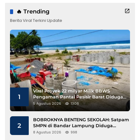
🔥 Trending
Berita Viral Terkini Update
Viral Proyek 22 milyar Milik BBWS
1
Pengaman Pantai Pesisir Barat Diduga
Gunakan Besi Banci
5 Agustus 2026
1306
BOBROKNYA BENTENG SEKOLAH: Satpam
2
SMPN di Bandar Lampung Diduga
Lecehkan Siswi
8 Agustus 2026
998