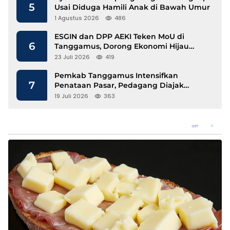
5
Usai Diduga Hamili Anak di Bawah Umur
1 Agustus 2026
486
ESGIN dan DPP AEKI Teken MoU di
6
Tanggamus, Dorong Ekonomi Hijau
Berbasis Kopi dan Perdagangan Karbon
23 Juli 2026
419
Pemkab Tanggamus Intensifkan
7
Penataan Pasar, Pedagang Diajak
Tempati Pasar Modern Talang Padang
19 Juli 2026
363