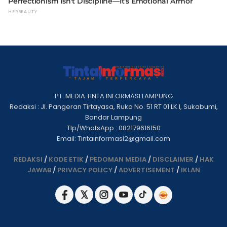
PT. MEDIA TINTA INFORMASI LAMPUNG
Redaksi : Jl. Pangeran Tirtayasa, Ruko No. 51 RT 01 LK I, Sukabumi,
Bandar Lampung
Tlp/WhatsApp : 082179616150
Email: Tintainformasi2@gmail.com
REDAKSI
/
KODE ETIK
/
PEDOMAN MEDIA
/
DISCLAIMER
/
HAK
JAWAB
/
PRIVACY POLICY
/
ADVERTISEMENT
/
IKLAN