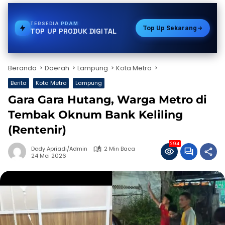
TERSEDIA
STREAMING
Top Up Sekarang
TOP UP PRODUK DIGITAL
Beranda
Daerah
Lampung
Kota Metro
Berita
Kota Metro
Lampung
Gara Gara Hutang, Warga Metro di
Tembak Oknum Bank Keliling
(Rentenir)
294
Dedy Apriadi/Admin
2 Min Baca
24 Mei 2026