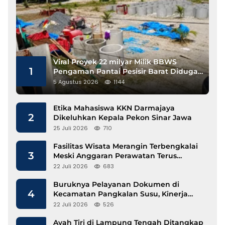
Viral Proyek 22 milyar Milik BBWS
1
Pengaman Pantai Pesisir Barat Diduga
Gunakan Besi Banci
5 Agustus 2026
1144
Etika Mahasiswa KKN Darmajaya
2
Dikeluhkan Kepala Pekon Sinar Jawa
25 Juli 2026
710
Fasilitas Wisata Merangin Terbengkalai
3
Meski Anggaran Perawatan Terus
Mengalir
22 Juli 2026
683
Buruknya Pelayanan Dokumen di
4
Kecamatan Pangkalan Susu, Kinerja
Disdukcapil Langkat Disorot
22 Juli 2026
526
Ayah Tiri di Lampung Tengah Ditangkap