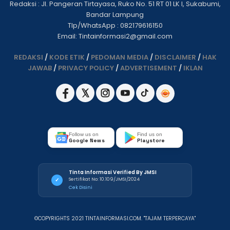
Redaksi : Jl. Pangeran Tirtayasa, Ruko No. 51 RT 01 LK I, Sukabumi,
Bandar Lampung
Tlp/WhatsApp : 082179616150
Email: Tintainformasi2@gmail.com
REDAKSI
/
KODE ETIK
/
PEDOMAN MEDIA
/
DISCLAIMER
/
HAK
JAWAB
/
PRIVACY POLICY
/
ADVERTISEMENT
/
IKLAN
Follow us on
Find us on
Google News
Playstore
Tinta Informasi Verified By JMSI
Sertifikat No: 10.109/JMSI/2024
✓
Cek Disini
©COPYRIGHTS 2021 TINTAINFORMASI.COM. "TAJAM TERPERCAYA"