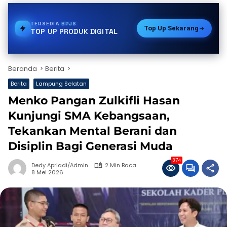
TERSEDIA
STREAMING
Top Up Sekarang
TOP UP PRODUK DIGITAL
Beranda
Berita
Berita
Lampung Selatan
Menko Pangan Zulkifli Hasan
Kunjungi SMA Kebangsaan,
Tekankan Mental Berani dan
Disiplin Bagi Generasi Muda
374
Dedy Apriadi/Admin
2 Min Baca
8 Mei 2026