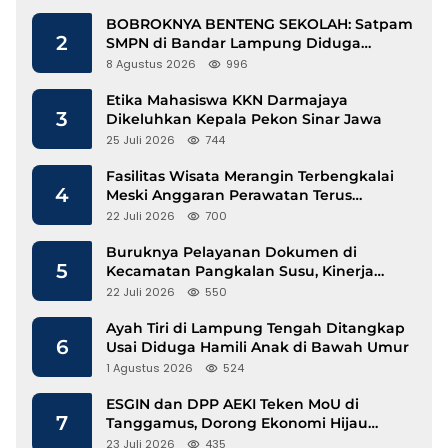
BOBROKNYA BENTENG SEKOLAH: Satpam
2
SMPN di Bandar Lampung Diduga
Lecehkan Siswi
8 Agustus 2026
996
Etika Mahasiswa KKN Darmajaya
3
Dikeluhkan Kepala Pekon Sinar Jawa
25 Juli 2026
744
Fasilitas Wisata Merangin Terbengkalai
4
Meski Anggaran Perawatan Terus
Mengalir
22 Juli 2026
700
Buruknya Pelayanan Dokumen di
5
Kecamatan Pangkalan Susu, Kinerja
Disdukcapil Langkat Disorot
22 Juli 2026
550
Ayah Tiri di Lampung Tengah Ditangkap
6
Usai Diduga Hamili Anak di Bawah Umur
1 Agustus 2026
524
ESGIN dan DPP AEKI Teken MoU di
7
Tanggamus, Dorong Ekonomi Hijau
Berbasis Kopi dan Perdagangan Karbon
23 Juli 2026
435