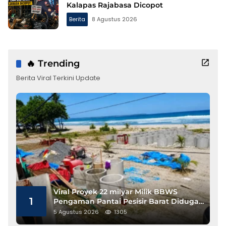
Kalapas Rajabasa Dicopot
Berita
8 Agustus 2026
🔥 Trending
Berita Viral Terkini Update
Viral Proyek 22 milyar Milik BBWS
1
Pengaman Pantai Pesisir Barat Diduga
Gunakan Besi Banci
5 Agustus 2026
1305