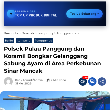
TERSEDIA
PAKET DATA
Top Up Sekarang
TOP UP PRODUK DIGITAL
Beranda
Daerah
Lampung
Tanggamus
Berita
Lampung
Tanggamus
Polsek Pulau Panggung dan
Koramil Bongkar Gelanggang
Sabung Ayam di Area Perkebunan
Sinar Mancak
336
Dedy Apriadi/Admin
2 Min Baca
31 Mei 2026