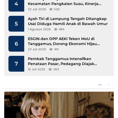
4
Kecamatan Pangkalan Susu, Kinerja
Disdukcapil Langkat Disorot
22 Juli 2026
526
Ayah Tiri di Lampung Tengah Ditangkap
5
Usai Diduga Hamili Anak di Bawah Umur
1 Agustus 2026
484
ESGIN dan DPP AEKI Teken MoU di
6
Tanggamus, Dorong Ekonomi Hijau
Berbasis Kopi dan Perdagangan Karbon
23 Juli 2026
419
Pemkab Tanggamus Intensifkan
7
Penataan Pasar, Pedagang Diajak
Tempati Pasar Modern Talang Padang
19 Juli 2026
363