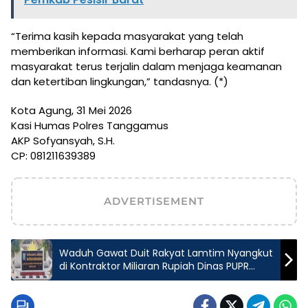
“Terima kasih kepada masyarakat yang telah
memberikan informasi. Kami berharap peran aktif
masyarakat terus terjalin dalam menjaga keamanan
dan ketertiban lingkungan,” tandasnya. (*)
Kota Agung, 31 Mei 2026
Kasi Humas Polres Tanggamus
AKP Sofyansyah, S.H.
CP: 081211639389
ADVERTISEMENT
Waduh Gawat Duit Rakyat Lamtim Nyangkut
di Kontraktor Miliaran Rupiah Dinas PUPR
Tutup Mata