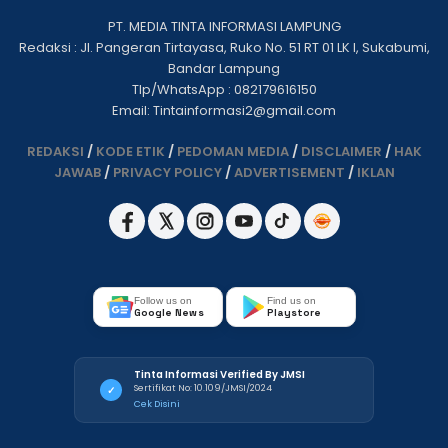
PT. MEDIA TINTA INFORMASI LAMPUNG
Redaksi : Jl. Pangeran Tirtayasa, Ruko No. 51 RT 01 LK I, Sukabumi,
Bandar Lampung
Tlp/WhatsApp : 082179616150
Email: Tintainformasi2@gmail.com
REDAKSI
/
KODE ETIK
/
PEDOMAN MEDIA
/
DISCLAIMER
/
HAK
JAWAB
/
PRIVACY POLICY
/
ADVERTISEMENT
/
IKLAN
Follow us on
Find us on
Google News
Playstore
Tinta Informasi Verified By JMSI
Sertifikat No: 10.109/JMSI/2024
✓
Cek Disini