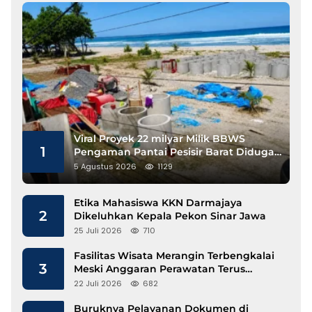
Viral Proyek 22 milyar Milik BBWS
1
Pengaman Pantai Pesisir Barat Diduga
Gunakan Besi Banci
5 Agustus 2026
1129
Etika Mahasiswa KKN Darmajaya
2
Dikeluhkan Kepala Pekon Sinar Jawa
25 Juli 2026
710
Fasilitas Wisata Merangin Terbengkalai
3
Meski Anggaran Perawatan Terus
Mengalir
22 Juli 2026
682
Buruknya Pelayanan Dokumen di