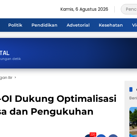
Kamis, 6 Agustus 2026
Politik
Pendidikan
Advetorial
Kesehatan
V
TAL
tungan detik
an Ilir
OI Dukung Optimalisasi
Beri
sa dan Pengukuhan
220