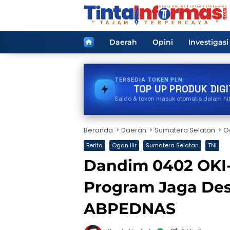
Langsung
ke
konten
Home
Daerah
Opini
Investigasi
TERSEDIA
STREAMING
TOP UP PRODUK DIGI
Saldo & token masuk otomatis dalam hi
Beranda
Daerah
Sumatera Selatan
Og
Berita
Ogan Ilir
Sumatera Selatan
TNI
Dandim 0402 OKI-
Program Jaga De
ABPEDNAS