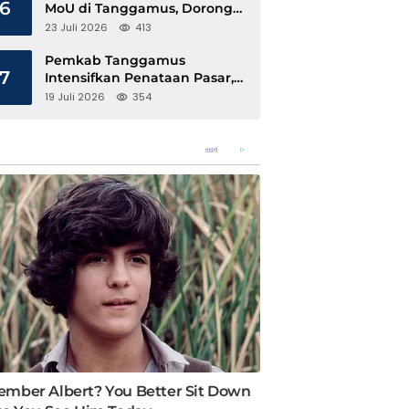
6
MoU di Tanggamus, Dorong
Ekonomi Hijau Berbasis Kopi
23 Juli 2026
413
dan Perdagangan Karbon
Pemkab Tanggamus
7
Intensifkan Penataan Pasar,
Pedagang Diajak Tempati
19 Juli 2026
354
Pasar Modern Talang Padang