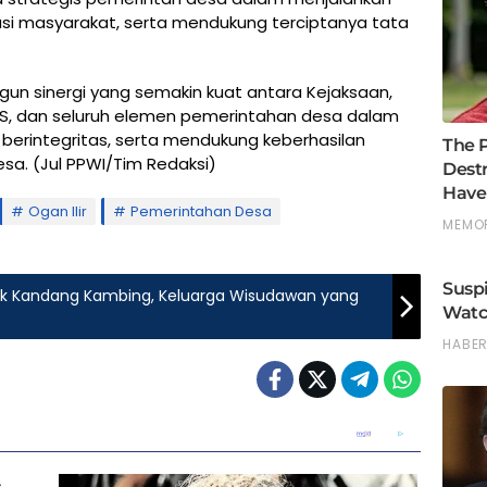
asi masyarakat, serta mendukung terciptanya tata
angun sinergi yang semakin kuat antara Kejaksaan,
NAS, dan seluruh elemen pemerintahan desa dalam
berintegritas, serta mendukung keberhasilan
sa. (Jul PPWI/Tim Redaksi)
Ogan Ilir
Pemerintahan Desa
ak Kandang Kambing, Keluarga Wisudawan yang