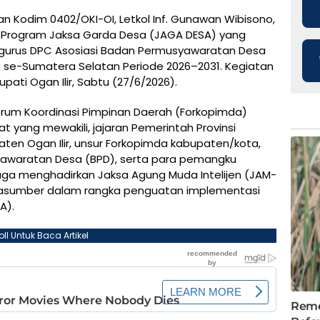
 Kodim 0402/OKI-OI, Letkol Inf. Gunawan Wibisono,
si Program Jaksa Garda Desa (JAGA DESA) yang
gurus DPC Asosiasi Badan Permusyawaratan Desa
 se-Sumatera Selatan Periode 2026–2031. Kegiatan
ati Ogan Ilir, Sabtu (27/6/2026).
r Forum Koordinasi Pimpinan Daerah (Forkopimda)
t yang mewakili, jajaran Pemerintah Provinsi
ten Ogan Ilir, unsur Forkopimda kabupaten/kota,
awaratan Desa (BPD), serta para pemangku
juga menghadirkan Jaksa Agung Muda Intelijen (JAM-
arasumber dalam rangka penguatan implementasi
A).
oll Untuk Baca Artikel