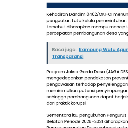
Kehadiran Dandim 0402/OKI-OI menu
penguatan tata kelola pemerintahan de
tersebut diharapkan mampu menciptak
percepatan pembangunan desa yang 
Baca juga:
Kampung Watu Agung
Transparansi
Program Jaksa Garda Desa (JAGA DESA)
mengedepankan pendekatan preventif
pengawasan terhadap penyelenggaraa
meminimalkan potensi penyimpangan
sehingga pembangunan dapat berjalan
dari praktik korupsi.
Sementara itu, pengukuhan Penguru
Selatan Periode 2026–2031 diharapk
Permusyawaratan Desa sebagai mitra