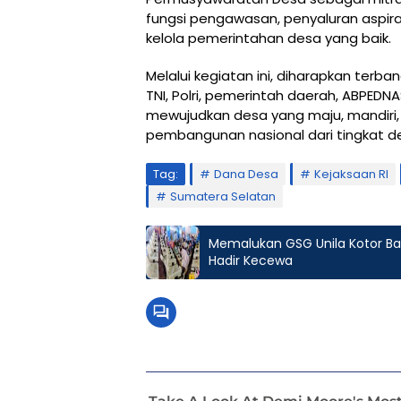
fungsi pengawasan, penyaluran aspir
kelola pemerintahan desa yang baik.
Melalui kegiatan ini, diharapkan terb
TNI, Polri, pemerintah daerah, ABPED
mewujudkan desa yang maju, mandiri, 
pembangunan nasional dari tingkat de
Tag:
Dana Desa
Kejaksaan RI
Sumatera Selatan
Memalukan GSG Unila Kotor B
Hadir Kecewa