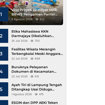
Viral Proyek 22 milyar Milik
1
BBWS Pengaman Pantai
Pesisir Barat Diduga
5 Agustus 2026
822
Gunakan Besi Banci
Etika Mahasiswa KKN
2
Darmajaya Dikeluhkan
Kepala Pekon Sinar Jawa
25 Juli 2026
700
Fasilitas Wisata Merangin
3
Terbengkalai Meski Anggaran
Perawatan Terus Mengalir
22 Juli 2026
668
Buruknya Pelayanan
4
Dokumen di Kecamatan
Pangkalan Susu, Kinerja
22 Juli 2026
519
Disdukcapil Langkat Disorot
Ayah Tiri di Lampung Tengah
5
Ditangkap Usai Diduga
Hamili Anak di Bawah Umur
1 Agustus 2026
475
ESGIN dan DPP AEKI Teken