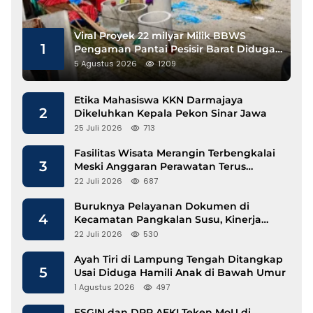
Viral Proyek 22 milyar Milik BBWS
1
Pengaman Pantai Pesisir Barat Diduga
Gunakan Besi Banci
5 Agustus 2026
1209
Etika Mahasiswa KKN Darmajaya
2
Dikeluhkan Kepala Pekon Sinar Jawa
25 Juli 2026
713
Fasilitas Wisata Merangin Terbengkalai
3
Meski Anggaran Perawatan Terus
Mengalir
22 Juli 2026
687
Buruknya Pelayanan Dokumen di
4
Kecamatan Pangkalan Susu, Kinerja
Disdukcapil Langkat Disorot
22 Juli 2026
530
Ayah Tiri di Lampung Tengah Ditangkap
5
Usai Diduga Hamili Anak di Bawah Umur
1 Agustus 2026
497
ESGIN dan DPP AEKI Teken MoU di