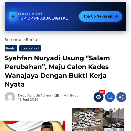
TERSEDIA
PAKET DATA
Top Up Sekarang
TOP UP PRODUK DIGITAL
Beranda
Berita
Berita
Jawa Barat
Syahfan Nuryadi Usung “Salam
Perubahan”, Maju Calon Kades
Wanajaya Dengan Bukti Kerja
Nyata
283
Dedy Apriadi/Admin
4 Min Baca
19 Juni 2026