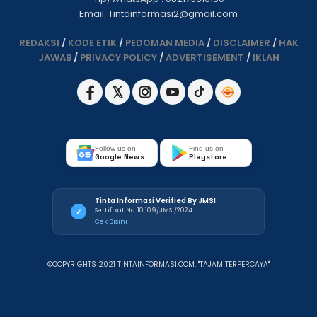
Email: Tintainformasi2@gmail.com
REDAKSI
/
KODE ETIK
/
PEDOMAN MEDIA
/
DISCLAIMER
/
HAK
JAWAB
/
PRIVACY POLICY
/
ADVERTISEMENT
/
IKLAN
Follow us on
Find us on
Google News
Playstore
Tinta Informasi Verified By JMSI
Sertifikat No: 10.109/JMSI/2024
✓
Cek Disini
©COPYRIGHTS 2021 TINTAINFORMASI.COM. "TAJAM TERPERCAYA"