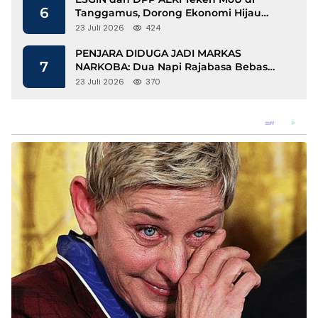
6
Tanggamus, Dorong Ekonomi Hijau
Berbasis Kopi dan Perdagangan Karbon
23 Juli 2026
424
PENJARA DIDUGA JADI MARKAS
7
NARKOBA: Dua Napi Rajabasa Bebas
Gunakan HP, Muncul Dugaan
23 Juli 2026
370
Keterlibatan Oknum Petugas