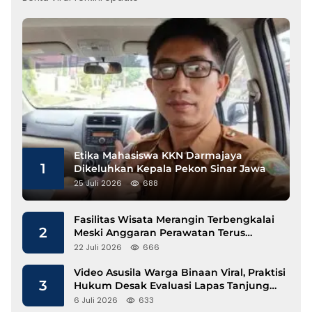
Etika Mahasiswa KKN Darmajaya
1
Dikeluhkan Kepala Pekon Sinar Jawa
25 Juli 2026
688
Fasilitas Wisata Merangin Terbengkalai
2
Meski Anggaran Perawatan Terus
Mengalir
22 Juli 2026
666
Video Asusila Warga Binaan Viral, Praktisi
3
Hukum Desak Evaluasi Lapas Tanjung
Raja
6 Juli 2026
633