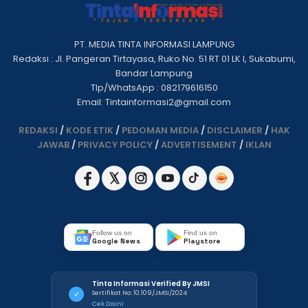
PT. MEDIA TINTA INFORMASI LAMPUNG
Redaksi : Jl. Pangeran Tirtayasa, Ruko No. 51 RT 01 LK I, Sukabumi,
Bandar Lampung
Tlp/WhatsApp : 082179616150
Email: Tintainformasi2@gmail.com
REDAKSI
/
KODE ETIK
/
PEDOMAN MEDIA
/
DISCLAIMER
/
HAK
JAWAB
/
PRIVACY POLICY
/
ADVERTISEMENT
/
IKLAN
Follow us on
Find us on
Google News
Playstore
Tinta Informasi Verified By JMSI
Sertifikat No: 10.109/JMSI/2024
✓
Cek Disini