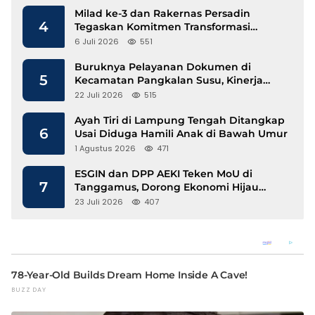
Milad ke-3 dan Rakernas Persadin
4
Tegaskan Komitmen Transformasi
Advokat Profesional di Era Digital
6 Juli 2026
551
Buruknya Pelayanan Dokumen di
5
Kecamatan Pangkalan Susu, Kinerja
Disdukcapil Langkat Disorot
22 Juli 2026
515
Ayah Tiri di Lampung Tengah Ditangkap
6
Usai Diduga Hamili Anak di Bawah Umur
1 Agustus 2026
471
ESGIN dan DPP AEKI Teken MoU di
7
Tanggamus, Dorong Ekonomi Hijau
Berbasis Kopi dan Perdagangan Karbon
23 Juli 2026
407