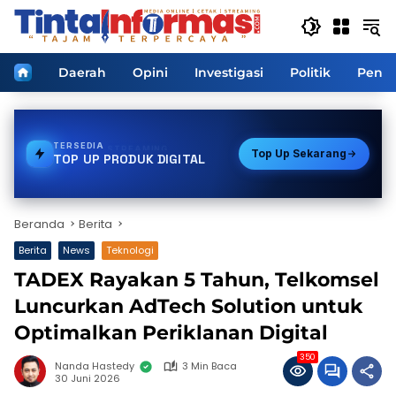
Langsung
ke
konten
Home
Daerah
Opini
Investigasi
Politik
Pendi
TERSEDIA
VOUCHER GAME
Top Up Sekarang
TOP UP PRODUK DIGITAL
Beranda
Berita
Berita
News
Teknologi
TADEX Rayakan 5 Tahun, Telkomsel
Luncurkan AdTech Solution untuk
Optimalkan Periklanan Digital
350
Nanda Hastedy
3 Min Baca
30 Juni 2026