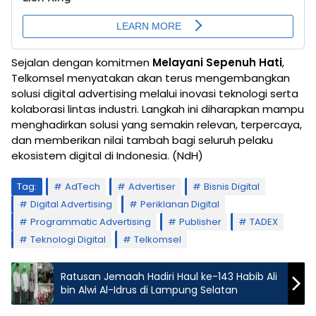
Sejalan dengan komitmen
Melayani Sepenuh Hati
,
Telkomsel menyatakan akan terus mengembangkan
solusi digital advertising melalui inovasi teknologi serta
kolaborasi lintas industri. Langkah ini diharapkan mampu
menghadirkan solusi yang semakin relevan, terpercaya,
dan memberikan nilai tambah bagi seluruh pelaku
ekosistem digital di Indonesia. (NdH)
Tag:
AdTech
Advertiser
Bisnis Digital
Digital Advertising
Periklanan Digital
Programmatic Advertising
Publisher
TADEX
Teknologi Digital
Telkomsel
Ratusan Jemaah Hadiri Haul ke-143 Habib Ali
bin Alwi Al-Idrus di Lampung Selatan